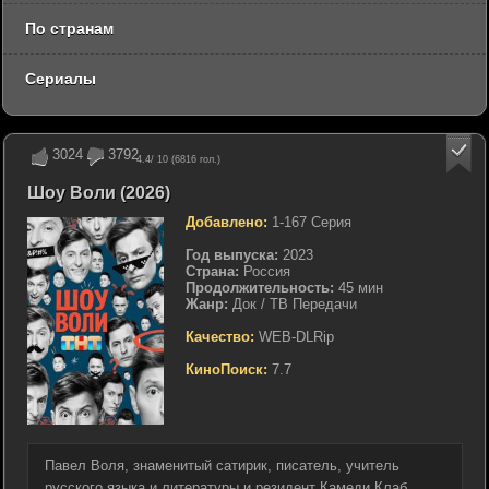
По странам
Сериалы
3024
3792
4.4
/ 10 (
6816
гол.)
Шоу Воли (2026)
Добавлено:
1-167 Серия
Год выпуска:
2023
Страна:
Россия
Продолжительность:
45 мин
Жанр:
Док / ТВ Передачи
Качество:
WEB-DLRip
КиноПоиск:
7.7
Павел Воля, знаменитый сатирик, писатель, учитель
русского языка и литературы и резидент Камеди Клаб,