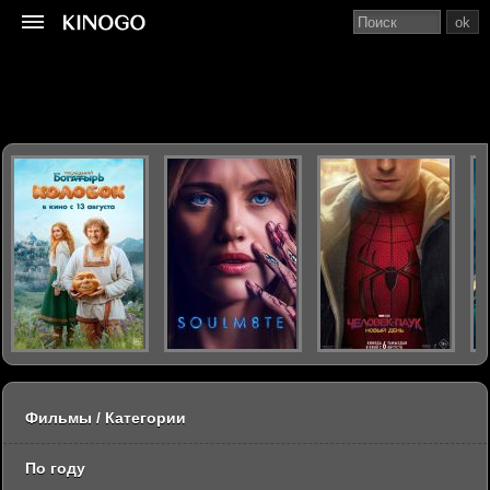
ok
Фильмы / Категории
По году