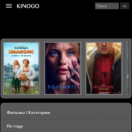
ok
Фильмы / Категории
По году