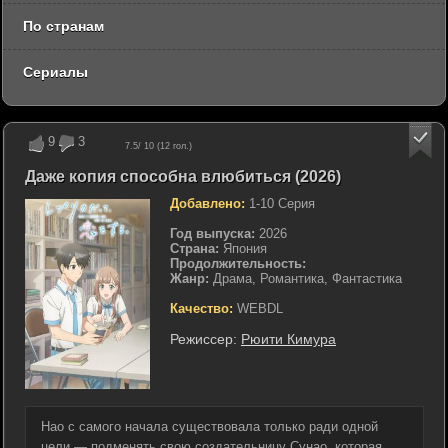
По странам
Сериалы
9
3
7.5
/ 10 (
12
гол.)
Даже копия способна влюбиться (2026)
Добавлено:
1-10 Серия
Год выпуска:
2026
Страна:
Япония
Продолжительность:
Жанр:
Драма, Романтика, Фантастика
Качество:
WEBDL
Режиссер:
Рюити Кимура
Нао с самого начала существовала только ради одной
цели — подменять свою создательницу Сунао, которая