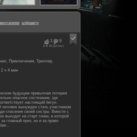
ментариям
алфавиту
3
9
2.5
/ 10 (
12
гол.)
нал, Приключения, Триллер,
2 ч 4 мин
ческом будущем привычная лотерея
ельно опасное состязание, где
ответствует настоящий бегун.
 человек вынужден стать участником
ади спасения своей сестры. Вместе с
н выходит на старт гонки, в которой
 за главный приз, но и за право
ая...