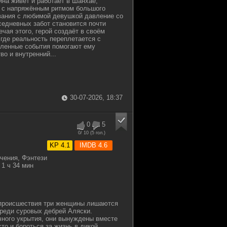
на живёт и работает в Шанхае,
я с напряжённым ритмом большого
вания с любимой девушкой давление со
седневных забот становится почти
чая этого, герой создаёт в своём
 где реальность переплетается с
ленные события помогают ему
во и внутренний...
30-07-2026, 18:37
0
5
0
/ 10 (
5
гол.)
KP 4.1
IMDB 4.6
чения, Фэнтези
1 ч 34 мин
 происшествия три женщины лишаются
реди суровых дебрей Аляски.
ного укрытия, они вынуждены вместе
то и бороться за жизнь в дикой