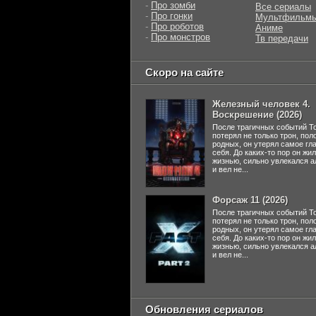
-
Про зомби
Все сериалы
-
Про гонки
Мультфильм
-
Про роботов
Аниме
-
Про монстров
Тв передачи
Скоро на сайте
Железный человек 4.
Воскрешение (2026)
После трагичных событий Т
потерял не только трон, пол
родных, он утерял самое гл
себя. До каких-то пор он жи
жизнью, сильно увлекался а
и вел не...
Форсаж 11 (2026)
После трагичных событий Т
потерял не только трон, пол
родных, он утерял самое гл
себя. До каких-то пор он жи
жизнью, сильно увлекался а
и вел не...
Обновления сериалов