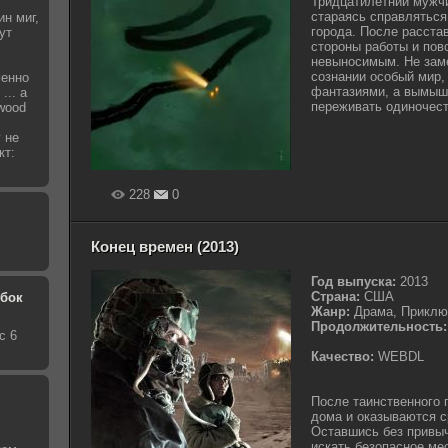
Тридцатилетний мужчи
стараясь справлятьс
ин миг,
города. После расста
ут
стороны работы и пов
невыносимым. Не заме
сознании особый мир,
менно
фантазиями, а вымыш
... а
переживать одиночест
wood
 не
кт:
228
0
Конец времен (2013)
Год выпуска:
2013
Страна:
США
обок
Жанр:
Драма, Приклю
Продолжительность:
с 6
Качество:
WEBDL
После таинственного
дома и оказываются с
Оставшись без привыч
искать безопасное мес