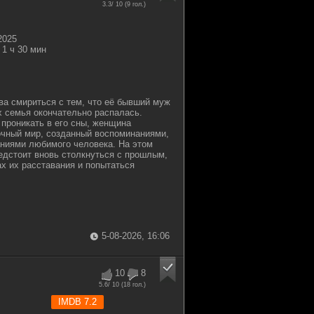
3.3
/ 10 (
9
гол.)
2025
1 ч 30 мин
ва смириться с тем, что её бывший муж
их семья окончательно распалась.
проникать в его сны, женщина
очный мир, созданный воспоминаниями,
ниями любимого человека. На этом
едстоит вновь столкнуться с прошлым,
ах их расставания и попытаться
5-08-2026, 16:06
10
8
5.6
/ 10 (
18
гол.)
IMDB 7.2