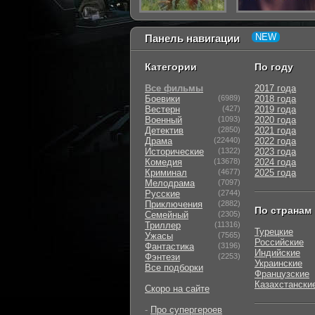
Панель навигации
Категории
По году
Все фильмы
2017 года
Боевики
(6989)
2018 года
Вестерн
(427)
2019 года
Военный
(1093)
2020 года
Детектив
(2850)
2021 года
Драма
(22440)
2022 года
Исторические
(1322)
2023 года
Комедия
(13678)
2024 года
Криминал
(4677)
2025 года
Мелодрама
(7097)
Русские
(2744)
Приключения
(2882)
По странам
Семейный
(2305)
Триллер
(11316)
Турецкие
Ужасы
(7565)
Российские
Фантастика
(3196)
Индийские
Фэнтези
(2253)
Украинские
Все подборки
Французские
Казахстански
Скоро на сайте
-
Про супергероев