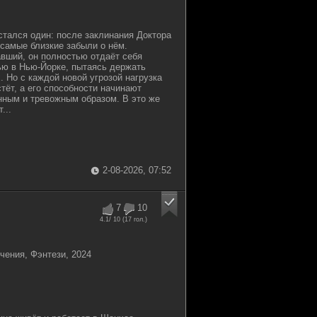
стался один: после заклинания Доктора
самые близкие забыли о нём.
вший, он полностью отдаёт себя
ью в Нью-Йорке, пытаясь держать
. Но с каждой новой угрозой нагрузка
тёт, а его способности начинают
ным и тревожным образом. В это же
...
2-08-2026, 07:52
7
10
4.1
/ 10 (
17
гол.)
ения, Фэнтези, 2024