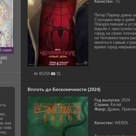
Качество:
TS
Питер Паркер давно о
Стрэнджа мир и даже 
Повзрослевший и уста
борьбе с преступност
город на своих плечах
на Человека-паука рас
меняться самым стран
время город накрывает
5 серия
саду
)
85258
31
Вплоть до Бесконечности (2024)
Год выпуска:
2024
Страна:
Китай
сть
Жанр:
Драма, Приключ
нас,
мя
Качество:
WEBDL
ие они
то тебе
чку,