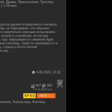
тив, Драма, Приключения, Триллер,
1 ч 59 мин
группа друзей отправляется покорять
ау, не подозревая, что обычное
ся смертельно опасным испытанием.
 ясным и спокойным, но погода
а гору обрушивается свирепая буря,
ный снегопад. Туристы оказываются в
, страха и почти полной
 шаг...
4-08-2026, 13:32
847
302
7.4
/ 10 (
1149
гол.)
KP 8.0
IMDB 8.1
ючения, Фантастика, Фэнтези,