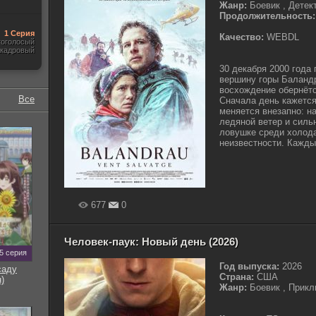
Жанр:
Боевик , Детек
Продолжительность:
1 Серия
Качество:
WEBDL
гоголосый
акадровый
30 декабря 2000 года 
вершину горы Баландр
восхождение обернёт
Все
Сначала день кажется
меняется внезапно: н
ледяной ветер и силь
ловушке среди холода
неизвестности. Каждый
677
0
Человек-паук: Новый день (2026)
5 серия
Год выпуска:
2026
саду
Страна:
США
)
Жанр:
Боевик , Прикл