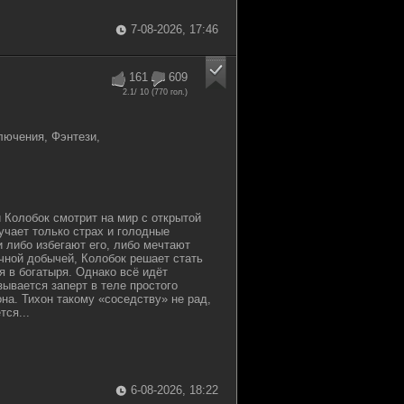
7-08-2026, 17:46
161
609
2.1
/ 10 (
770
гол.)
ючения, Фэнтези,
Колобок смотрит на мир с открытой
учает только страх и голодные
и либо избегают его, либо мечтают
ечной добычей, Колобок решает стать
я в богатыря. Однако всё идёт
зывается заперт в теле простого
на. Тихон такому «соседству» не рад,
тся...
6-08-2026, 18:22