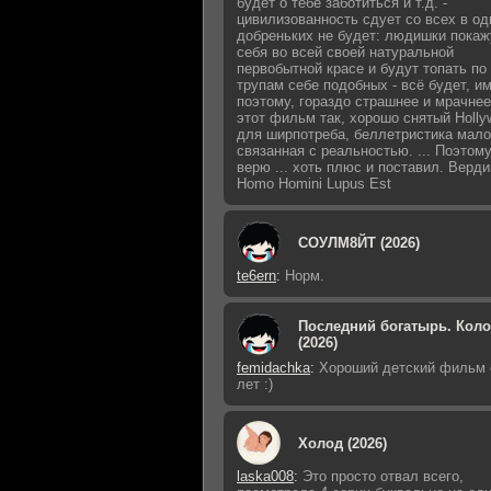
будет о тебе заботиться и т.д. -
цивилизованность сдует со всех в од
добреньких не будет: людишки покаж
себя во всей своей натуральной
первобытной красе и будут топать по
трупам себе подобных - всё будет, и
поэтому, гораздо страшнее и мрачнее 
этот фильм так, хорошо снятый Holly
для ширпотреба, беллетристика мало
связанная с реальностью. ... Поэтому
верю ... хоть плюс и поставил. Верди
Homo Homini Lupus Est
СОУЛМ8ЙТ (2026)
te6ern
:
Норм.
Последний богатырь. Кол
(2026)
femidachka
:
Хороший детский фильм 
лет :)
Холод (2026)
laska008
:
Это просто отвал всего,