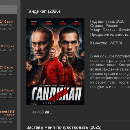
Гандикап (2026)
Год выпуска:
2026
-14 Серия
гоголосый
Страна:
Россия
акадровый
Жанр:
Боевик , Детек
Продолжительность:
Качество:
WEBDL
-11 Серия
акадровый
В небольшом портово
опасная игра, участн
обычные люди. Каждо
-24 Серия
вознаграждение за вы
гоголосый
нужное время в опред
акадровый
фотографию человека,
на своём пути. После 
поступить и на чью сто
1-7 Серия
гоголосый
акадровый
езон | 1-2
460
1
Серия
гоголосый
акадровый
Заставь меня почувствовать (2025)