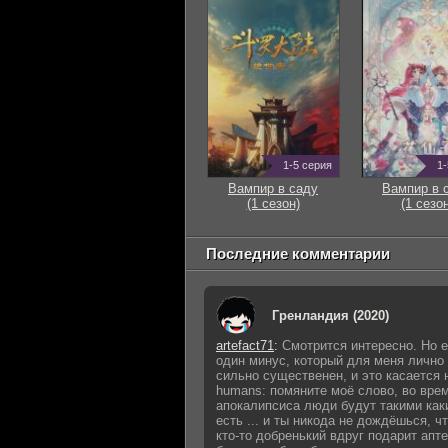
1-5 серия
1-
Вампир в саду
Вампир в 
(1 сезон)
(1 сезон
Последние комментарии
Гренландия (2020)
artefact71
:
Смотрится интересно. Но е
один минус, который для меня лично
сильно существенен, и это касается 
humans: помяните моё слово, во вре
апокалипсиса люди будут такими как
есть ... и ты никода не дождёшься, ч
кто-то добренький вдруг подарит апте