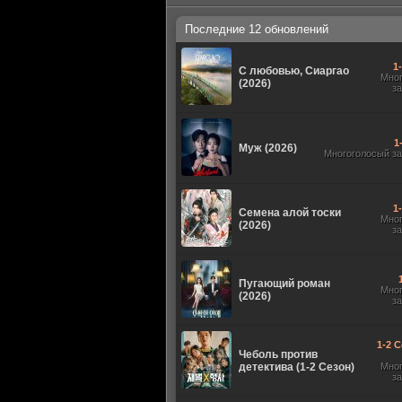
Последние 12 обновлений
1
С любовью, Сиаргао
Мно
(2026)
з
1
Муж (2026)
Многоголосый з
1
Семена алой тоски
Мно
(2026)
з
Пугающий роман
Мно
(2026)
з
1-2 С
Чеболь против
детектива (1-2 Сезон)
Мно
з