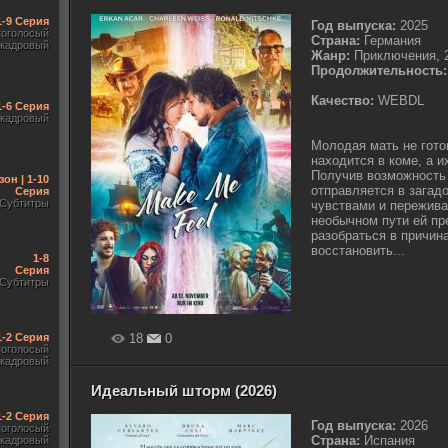
1-9 Серия
Год выпуска:
2025
гоголосый
Страна:
Германия
акадровый
Жанр:
Приключения, 
Продолжительность:
Качество:
WEBDL
1-6 Серия
акадровый
Молодая мать не гото
находится в коме, а 
Получив возможность 
зон | 1-10
отправляется в загад
Серия
Субтитры
чувствами и пережива
необычном пути ей пр
разобраться в причин
восстановить...
1-8
Серия
Субтитры
1-2 Серия
18
0
гоголосый
акадровый
Идеальный шторм (2026)
1-2 Серия
Год выпуска:
2026
гоголосый
Страна:
Испания
акадровый