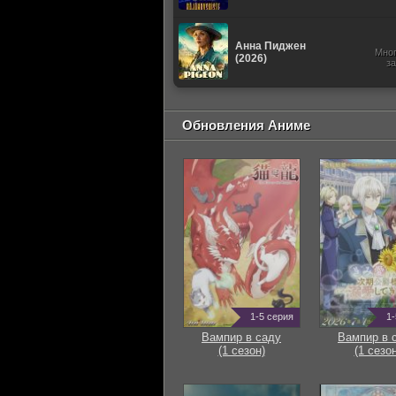
Анна Пиджен
Мно
(2026)
з
Обновления Аниме
1-5 серия
1-
Вампир в саду
Вампир в 
(1 сезон)
(1 сезон