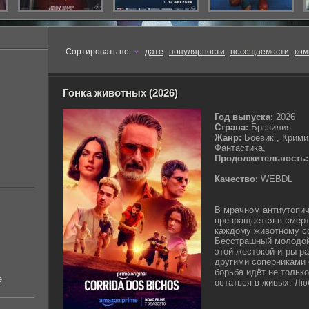
Сортировать по:
дате
популярности
посещаемости
ком
Гонка животных (2026)
Год выпуска:
2026
Страна:
Бразилия
Жанр:
Боевик , Крими
Фантастика,
Продолжительность:
Качество:
WEBDL
В мрачном антиутопи
превращается в смерт
каждому животному со
Бесстрашный молодой
этой жестокой игры р
другими соперниками о
борьба идёт не только
е
остаться в живых. Люб