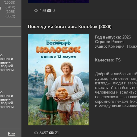
(13065)
ы
(3498)
499
0
(1955)
(3362)
Последний богатырь. Колобок (2026)
Год выпуска:
2026
Страна:
Россия
Жанр:
Комедия, Прикл
ор
ожение и
Качество:
TS
авное –
л падшей
лкоголем
Добрый и любопытный 
душой, но в ответ пол
взгляды: люди и звер
съесть. Устав быть в
человеком и вселитьс
ор
ожение и
наперекосяк — он ока
авное –
скромного пекаря Тихо
л падшей
и между ними начинае
лкоголем
8487
21
Все