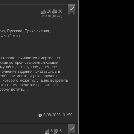
10
30
2.5
/ 10 (
40
гол.)
тив, Русские, Приключения,
1 ч 24 мин
м городе начинается смертельно
иками которой становятся самые
му обещают крупное денежное
полнение задания. Оказавшись в
елённом месте, игрок получает
 которого может случайно встретить
этого ему предстоит решить, как
рону встать....
6-08-2026, 01:50
3
6