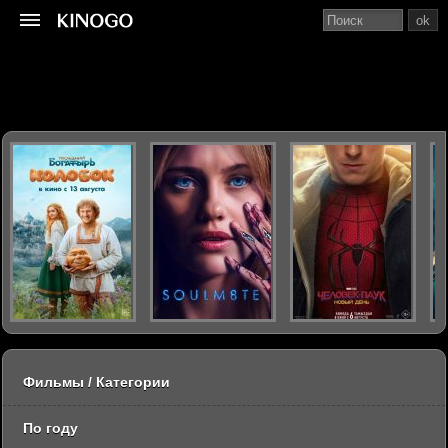
ok
Фильмы / Категории
По году