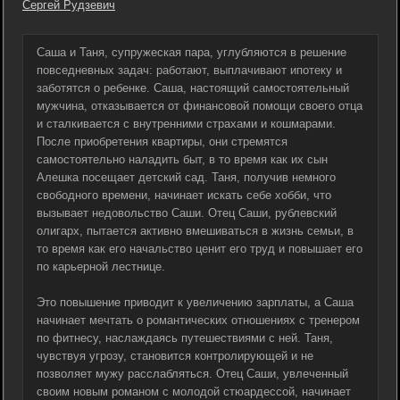
Сергей Рудзевич
Саша и Таня, супружеская пара, углубляются в решение
повседневных задач: работают, выплачивают ипотеку и
заботятся о ребенке. Саша, настоящий самостоятельный
мужчина, отказывается от финансовой помощи своего отца
и сталкивается с внутренними страхами и кошмарами.
После приобретения квартиры, они стремятся
самостоятельно наладить быт, в то время как их сын
Алешка посещает детский сад. Таня, получив немного
свободного времени, начинает искать себе хобби, что
вызывает недовольство Саши. Отец Саши, рублевский
олигарх, пытается активно вмешиваться в жизнь семьи, в
то время как его начальство ценит его труд и повышает его
по карьерной лестнице.
Это повышение приводит к увеличению зарплаты, а Саша
начинает мечтать о романтических отношениях с тренером
по фитнесу, наслаждаясь путешествиями с ней. Таня,
чувствуя угрозу, становится контролирующей и не
позволяет мужу расслабляться. Отец Саши, увлеченный
своим новым романом с молодой стюардессой, начинает