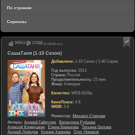
По странам
Сериалы
34563
10193
7.7
/ 10 (
44756
гол.)
СашаТаня (1-10 Сезон)
Добавлено:
1-10 Сезон | 1-40 Серия
Год выпуска:
2013
Страна:
Россия
Продолжительность:
23 мин.
Жанр:
Комедии
Качество:
WEB-DLRip
КиноПоиск:
4.8
IMDB:
3.6
Режиссер:
Михаил Старчак
Актеры:
Андрей Гайдулян
Валентина Рубцова
Алексей Климушкин
Елена Бирюкова
Татьяна Орлова
Андрей Лебедев
Ксения Хаирова
Олег Новиков