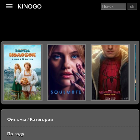
ok
Фильмы / Категории
По году