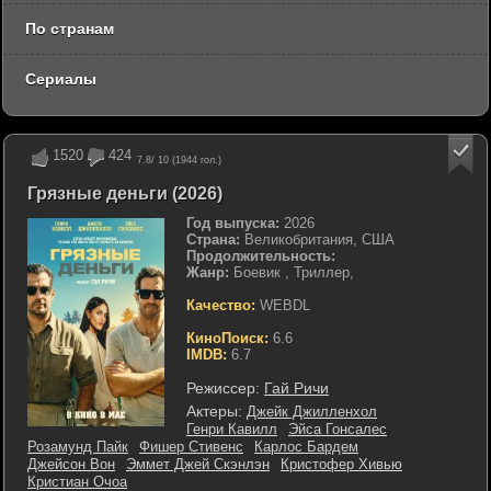
По странам
Сериалы
1520
424
7.8
/ 10 (
1944
гол.)
Грязные деньги (2026)
Год выпуска:
2026
Страна:
Великобритания, США
Продолжительность:
Жанр:
Боевик , Триллер,
Качество:
WEBDL
КиноПоиск:
6.6
IMDB:
6.7
Режиссер:
Гай Ричи
Актеры:
Джейк Джилленхол
Генри Кавилл
Эйса Гонсалес
Розамунд Пайк
Фишер Стивенс
Карлос Бардем
Джейсон Вон
Эммет Джей Скэнлэн
Кристофер Хивью
Кристиан Очоа