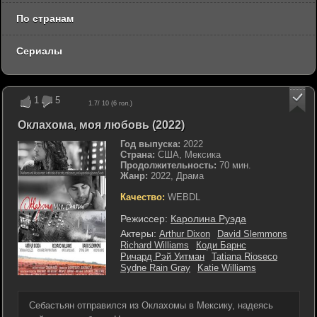
По странам
Сериалы
1
5
1.7
/ 10 (
6
гол.)
Оклахома, моя любовь (2022)
Год выпуска:
2022
Страна:
США, Мексика
Продолжительность:
70 мин.
Жанр:
2022, Драма
Качество:
WEBDL
Режиссер:
Каролина Руэда
Актеры:
Arthur Dixon
David Slemmons
Richard Williams
Коди Барнс
Ричард Рэй Уитман
Tatiana Rioseco
Sydne Rain Gray
Katie Williams
Себастьян отправился из Оклахомы в Мексику, надеясь