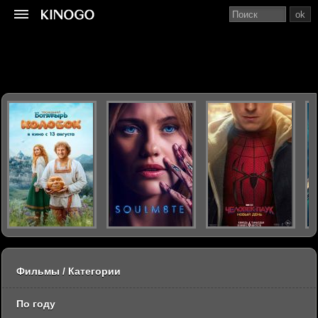
ok
Фильмы / Категории
По году