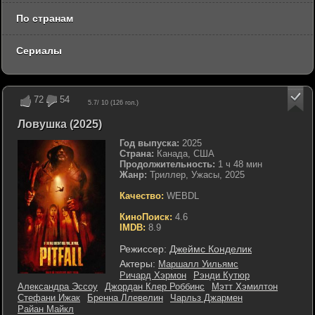
По странам
Сериалы
72
54
5.7
/ 10 (
126
гол.)
Ловушка (2025)
Год выпуска:
2025
Страна:
Канада, США
Продолжительность:
1 ч 48 мин
Жанр:
Триллер, Ужасы, 2025
Качество:
WEBDL
КиноПоиск:
4.6
IMDB:
8.9
Режиссер:
Джеймс Конделик
Актеры:
Маршалл Уильямс
Ричард Хэрмон
Рэнди Кутюр
Александра Эссоу
Джордан Клер Роббинс
Мэтт Хэмилтон
Стефани Ижак
Бренна Ллевелин
Чарльз Джармен
Райан Майкл