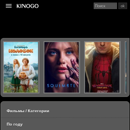
ok
Фильмы / Категории
По году