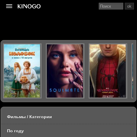
ok
Фильмы / Категории
По году