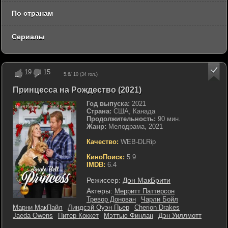
По странам
Сериалы
19
15
5.6
/ 10 (
34
гол.)
Принцесса на Рождество (2021)
Год выпуска:
2021
Страна:
США, Канада
Продолжительность:
90 мин.
Жанр:
Мелодрама, 2021
Качество:
WEB-DLRip
КиноПоиск:
5.9
IMDB:
6.4
Режиссер:
Дон МакБрити
Актеры:
Мерритт Паттерсон
Тревор Донован
Чарли Бойл
Марни МакПайл
Линдсэй Оуэн Пьер
Cherion Drakes
Jaeda Owens
Питер Коккет
Мэттью Финлан
Дэн Уиллмотт