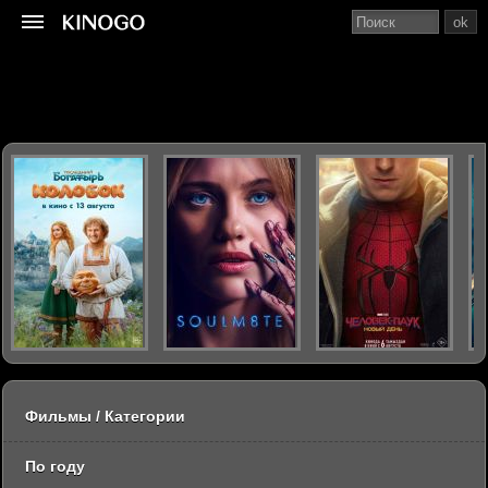
ok
Фильмы / Категории
По году