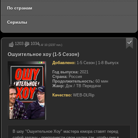
По странам
Сериалы
1203
1034
5.4
/ 10 (
2237
гол.)
Ошуительное хоу (1-5 Сезон)
Добавлено:
1-5 Сезон | 1-8 Выпуск
Год выпуска:
2021
Страна:
Россия
Продолжительность:
60 мин
Жанр:
Док / ТВ Передачи
Качество:
WEB-DLRip
В шоу "Ошуительное Хоу" мастера юмора ставят перед
собой задачу - преподнести свои шутки так, чтобы они в