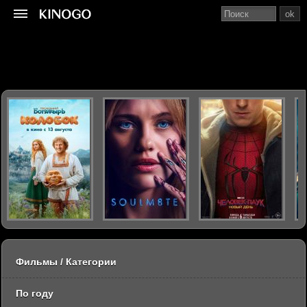
ok
Фильмы / Категории
По году