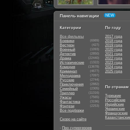
Панель навигации
Категории
По году
Все фильмы
2017 года
Боевики
(6989)
2018 года
Вестерн
(427)
2019 года
Военный
(1093)
2020 года
Детектив
(2850)
2021 года
Драма
(22440)
2022 года
Исторические
(1322)
2023 года
Комедия
(13678)
2024 года
Криминал
(4677)
2025 года
Мелодрама
(7097)
Русские
(2744)
Приключения
(2882)
По странам
Семейный
(2305)
Триллер
(11316)
Турецкие
Ужасы
(7565)
Российские
Фантастика
(3196)
Индийские
Фэнтези
(2253)
Украинские
Все подборки
Французские
Казахстански
Скоро на сайте
-
Про супергероев