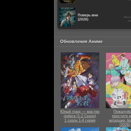
Поверь мне
Мно
(2026)
з
Обновления Аниме
Юный лорд — мастер
Пожалуйс
побега (1-2 Сезон)
простите 
1 сезон 1-4 серия
младших бр
(2026)
1 сезон 1-4