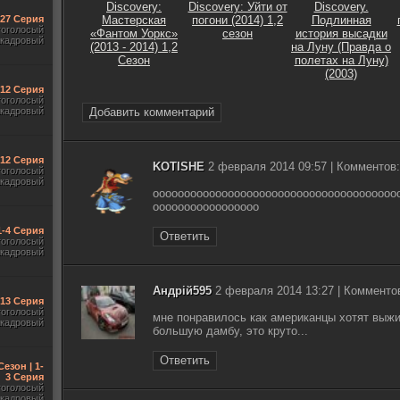
Discovery:
Discovery: Уйти от
Discovery.
-27 Серия
Мастерская
погони (2014) 1,2
Подлинная
гоголосый
«Фантом Уоркс»
сезон
история высадки
акадровый
(2013 - 2014) 1,2
на Луну (Правда о
Сезон
полетах на Луну)
(2003)
-12 Серия
гоголосый
акадровый
Добавить комментарий
-12 Серия
KOTISHE
2 февраля 2014 09:57 | Комментов:
гоголосый
акадровый
ооооооооооооооооооооооооооооооооооооооо
ооооооооооооооооо
1-4 Серия
Ответить
гоголосый
акадровый
Андрій595
2 февраля 2014 13:27 | Комментов
-13 Серия
гоголосый
мне понравилось как американцы хотят выжи
акадровый
большую дамбу, это круто...
Ответить
Сезон | 1-
3 Серия
гоголосый
акадровый