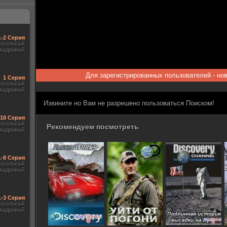
1-2 Серия
гоголосый
акадровый
Для зарегистрированных пользователей - но
1 Серия
гоголосый
акадровый
Извините но Вам не разрешено пользоваться Поиском!
-18 Серия
гоголосый
Рекомендуем посмотреть
акадровый
1-8 Серия
гоголосый
акадровый
1-3 Серия
гоголосый
акадровый