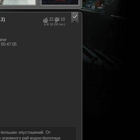
3)
22
10
6.9
/ 10 (
32
гол.)
ачи
00:47:05
 больших опустошений. От
з огромного рай водно-болотных