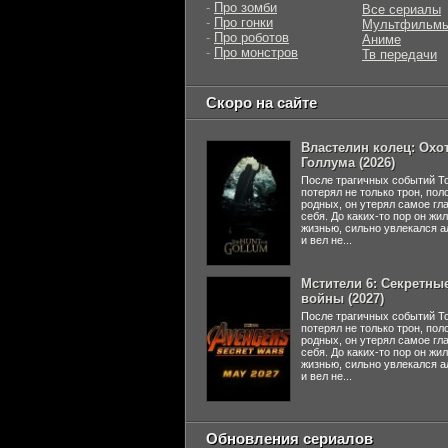
-
Про зомби
Все сериалы
-
Про гонки
Мультфильм
-
Про роботов
Аниме
-
Про монстров
Тв передачи
Скоро на сайте
Властелин колец: Охот
Голлума (2026)
После трагичных событий Т
потерял не только трон, пол
родных, он утерял самое гл
себя. До каких-то пор он жи
жизнью, сильно увлекался а
и вел не...
Мстители 6: Секретны
войны (2027)
После трагичных событий Т
потерял не только трон, пол
родных, он утерял самое гл
себя. До каких-то пор он жи
жизнью, сильно увлекался а
и вел не...
Обновления сериалов