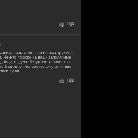
 1
-1
1
 развита промышленная инфраструктура
и. Чем-то похоже на наши заполярные
едведи, а здесь безумное количество
то благодаря человеческому влиянию
тков суши.
-1