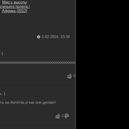
Мир с высоты
птичьего полета /
Африка (2012)
1-02-2014, 13:34
 1
ооооооооооооооооооооооооооооооооооооооооо
-1
: 1
ть на болотах,и как они делают
-1