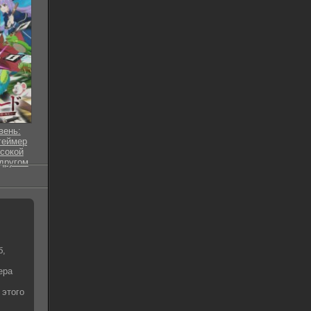
вень:
геймер
сокой
другом
езон)
 серия
б,
ера
 этого