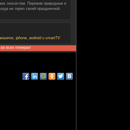
пких экосистем. Пережив природные и
огда не терял своей праздничной,
шете, iphone, android и smartTV.
 во всех плеерах!