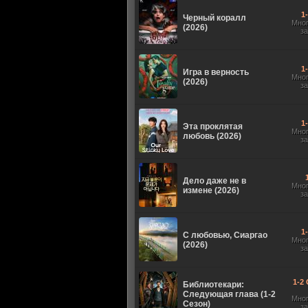
1
Черный коралл
Мно
(2026)
з
1
Игра в верность
Мно
(2026)
з
1
Эта проклятая
Мно
любовь (2026)
з
Дело даже не в
Мно
измене (2026)
з
1
С любовью, Сиаргао
Мно
(2026)
з
1-2 
Библиотекари:
Следующая глава (1-2
Мно
Сезон)
з