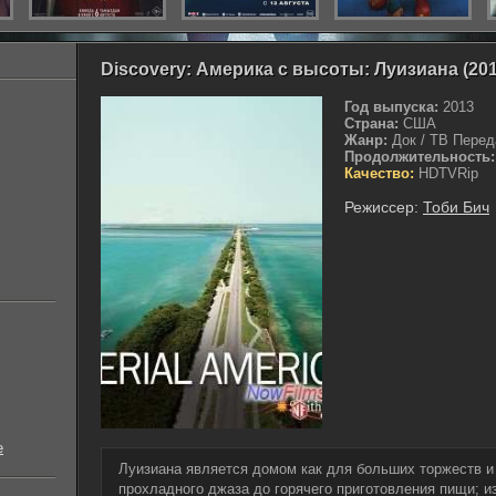
Discovery: Америка с высоты: Луизиана (201
Год выпуска:
2013
Страна:
США
Жанр:
Док / ТВ Перед
Продолжительность:
Качество:
HDTVRip
Режиссер:
Тоби Бич
е
Луизиана является домом как для больших торжеств и
прохладного джаза до горячего приготовления пищи; и