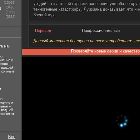
(13065)
угодий с гигантской отрасли нанесения ущерба ее хру
ы
(3498)
техногенные катастрофы, Луизиана доказывает, что ник
(1955)
боевой дух.
(3362)
Перевод:
Профессиональный
Данный материал доступен на всех устройствах: план
а на
Проверяйте новые серии и качество
ор
ожение и
авное –
л падшей
лкоголем
е
ор
ожение и
авное –
л падшей
лкоголем
Все