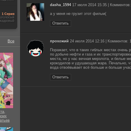
dasha_1594
17 июля 2014 15:35 | Комментов:
а у меня не грузит этот фильм(
1 Серия
гоголосый
акадровый
Ответить
Все
прохожий
24 июля 2014 12:16 | Комментов: 
Поражает, что в таких гиблых местах очень
по добыче нефти и газа и их транспортировк
места, но у нас вечная мерзлота, и белые м
крокодилов и удушающая жара. Печально, ч
вода отвоёвывает всё больше и больше учас
Ответить
та,
моих
атьев
 серия