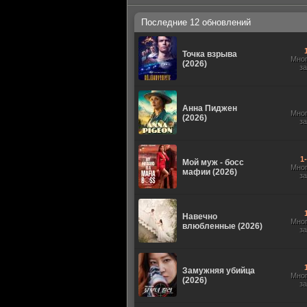
Последние 12 обновлений
Точка взрыва
Мно
(2026)
з
Анна Пиджен
Мно
(2026)
з
1
Мой муж - босс
Мно
мафии (2026)
з
Навечно
Мно
влюбленные (2026)
з
Замужняя убийца
Мно
(2026)
з