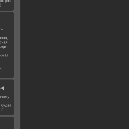
ак раз
)
у»
янца,
йская
одит.
собым
к
он)
очему
т будет
 ?