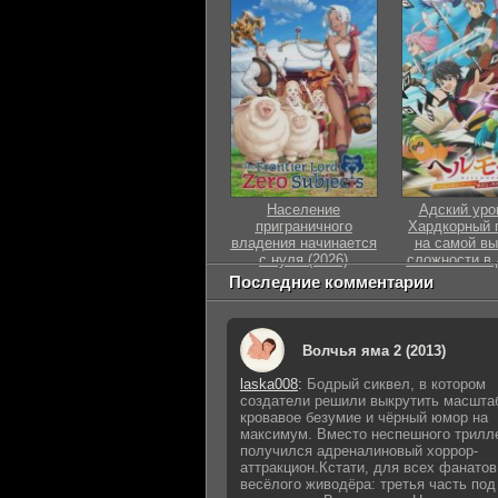
Население
Адский уро
приграничного
Хардкорный 
владения начинается
на самой вы
с нуля (2026)
сложности в 
1 сезон 1-4 серия
мире (1-2 С
Последние комментарии
1 сезон 1-4
Волчья яма 2 (2013)
laska008
:
Бодрый сиквел, в котором
создатели решили выкрутить масшта
кровавое безумие и чёрный юмор на
максимум. Вместо неспешного трилл
получился адреналиновый хоррор-
аттракцион.Кстати, для всех фанатов
весёлого живодёра: третья часть под