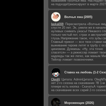
названием «Волчья яма: Наследие» к
на подходе!(анонсируют в марте 2027
Волчья яма (2005)
laska008
:
Пересмотрела «Волчью ям
спустя 20 лет. Эх, умели же в начале
нулевых снимать ужасы! Никакого гл
только чистый пот, страх и австрали
глушь.Напряжение такое, что зубы св
Главный прикол — все твои ставки на
выживание героев летят в трубу с о
цинизмом. Думаешь: «Ну, эта точно
спасется» — а режиссер ломает твои
надежды так же легко, как маньяк Ми
Тейлор ломает позвоночники.
Ставка на любовь (1-2 Сез
OlegN
:
Цитата: AdminЦитата: OlegNП
нет 2-го сезона на скачивание ?В 1-м
плеере есть кнопка - СкачатьА торен
на скачивание всех серий 2-го сезона
Мороженщик (2026)