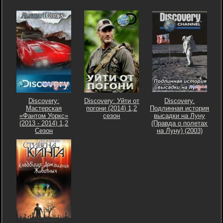
Discovery:
Discovery: Уйти от
Discovery.
Мастерская
погони (2014) 1,2
Подлинная история
«Фантом Уоркс»
сезон
высадки на Луну
(2013 - 2014) 1,2
(Правда о полетах
Сезон
на Луну) (2003)