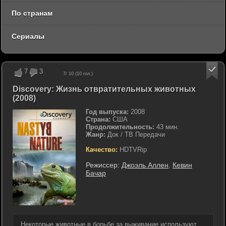
По странам
Сериалы
7
3
7
/ 10 (
10
гол.)
Discovery: Жизнь отвратительных животных
(2008)
Год выпуска:
2008
Страна:
США
Продолжительность:
43 мин.
Жанр:
Док / ТВ Передачи
Качество:
HDTVRip
Режиссер:
Джоэль Аллен
,
Кевин
Бачар
Некоторые животные в борьбе за выживание используют