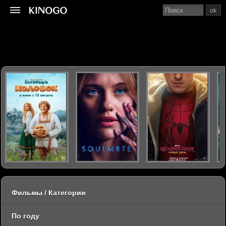
ok
Фильмы / Категории
По году