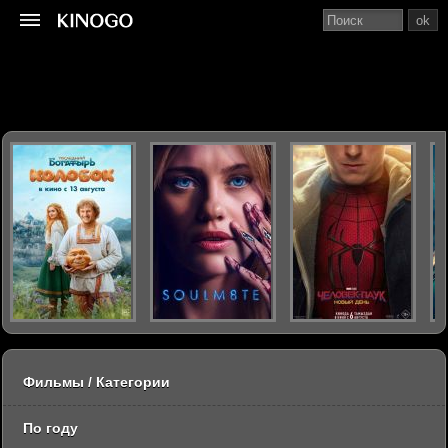
ok
Фильмы / Категории
По году