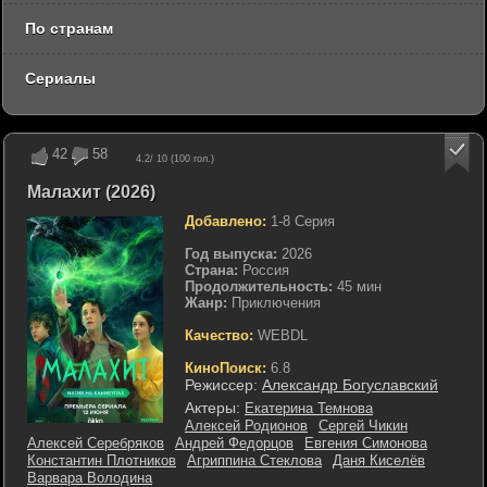
По странам
Сериалы
42
58
4.2
/ 10 (
100
гол.)
Малахит (2026)
Добавлено:
1-8 Серия
Год выпуска:
2026
Страна:
Россия
Продолжительность:
45 мин
Жанр:
Приключения
Качество:
WEBDL
КиноПоиск:
6.8
Режиссер:
Александр Богуславский
Актеры:
Екатерина Темнова
Алексей Родионов
Сергей Чикин
Алексей Серебряков
Андрей Федорцов
Евгения Симонова
Константин Плотников
Агриппина Стеклова
Даня Киселёв
Варвара Володина