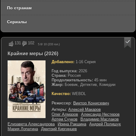
По странам
Сериалы
131
102
5.6
/ 10 (
233
гол.)
Крайние меры (2026)
Добавлено:
1-16 Серия
Год выпуска:
2026
Страна:
Россия
Продолжительность:
45 мин
Жанр:
Боевик, Детектив, Комедии
Качество:
WEBDL
Режиссер:
Виктор Конисевич
Актеры:
Алексей Макаров
Олег Алмазов
Александр Нестеров
Артем Сучков
Владимир Маслаков
Елизавета Александрова
Ирина Ракшина
Андрей Полищук
Мария Лопатина
Дмитрий Киргинцев