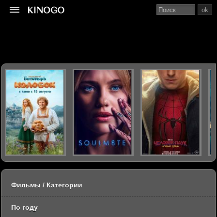
ok
Фильмы / Категории
По году