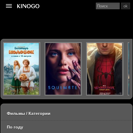
ok
Фильмы / Категории
По году