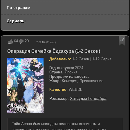
По странам
Сериалы
64
20
7.6
/ 10 (
84
гол.)
Операция Семейка Ёдзакура (1-2 Сезон)
Добавлено:
1-2 Сезон | 1-12 Серия
Год выпуска:
2024
Страна:
Япония
Продолжительность:
Жанр:
Комедия, Приключение
Качество:
WEBDL
Режиссер:
Хитсудзи Гондайра
Тайо Асано был молодым человеком скромным и
замкнутым, стремясь держаться в стороне от других