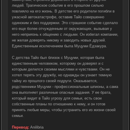
людей. Трагическое событие в его прошлом сильно
повлияло на его жизнь. В детстве его родители погибли в
ужасной автокатастрофе, оставив Тайо совершенно
одиноким и без поддержки. Это страшное событие сделало
его еще более отчужденным от окружающих, вызывая у
него неприязнь к общению с людьми. Он избегал компании,
не желая доверять никому и заводить новых друзей.
Единственным исключением была Муцуми Ёдзакура.
С детства Тайо был близок с Муцуми, которая была
единственным человеком, которому он доверял и с
которым делился своими мыслями и чувствами. Он не
хотел терять эту дружбу, но однажды он узнает темную
тайну из прошлого своей подруги. Оказывается,
родственники Муцуми - профессиональные шпионы, а сама
она выполняет различные опасные задания. У ее брата,
который видит в Тайо угрозу для семьи, есть свои
собственные планы по отношению к нему, и он готов
принять любые меры, чтобы устранить его из жизни своей
семьи.
Перевод:
Anilibria