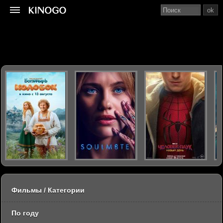
ok
Фильмы / Категории
По году