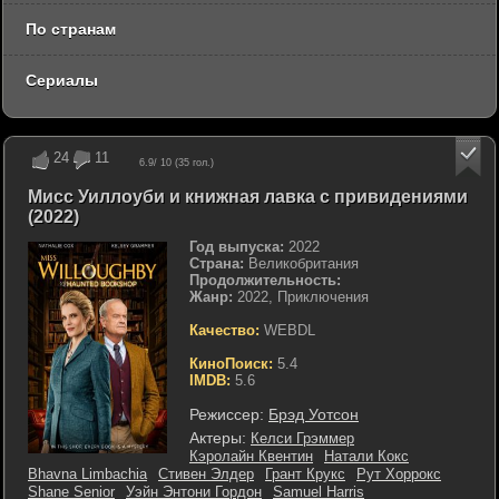
По странам
Сериалы
24
11
6.9
/ 10 (
35
гол.)
Мисс Уиллоуби и книжная лавка с привидениями
(2022)
Год выпуска:
2022
Страна:
Великобритания
Продолжительность:
Жанр:
2022, Приключения
Качество:
WEBDL
КиноПоиск:
5.4
IMDB:
5.6
Режиссер:
Брэд Уотсон
Актеры:
Келси Грэммер
Кэролайн Квентин
Натали Кокс
Bhavna Limbachia
Стивен Элдер
Грант Крукс
Рут Хоррокс
Shane Senior
Уэйн Энтони Гордон
Samuel Harris