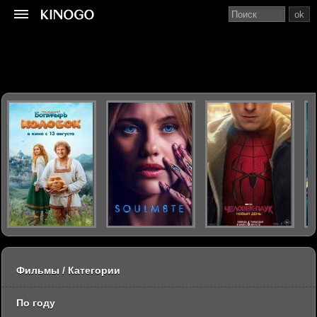
ok
Фильмы / Категории
По году