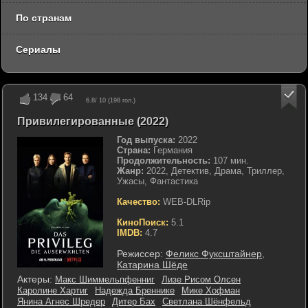
По странам
Сериалы
134
64
6.8
/ 10 (
198
гол.)
Привилегированные (2022)
Год выпуска:
2022
Страна:
Германия
Продолжительность:
107 мин.
Жанр:
2022, Детектив, Драма, Триллер,
Ужасы, Фантастика
Качество:
WEB-DLRip
КиноПоиск:
5.1
IMDB:
4.7
Режиссер:
Феликс Фуксштайнер
,
Катарина Шёде
Актеры:
Макс Шиммельпфенниг
Лизе Рисом Олсен
Каролине Хартиг
Надежда Бреннике
Мике Хофман
Янина Агнес Шредер
Дитер Бах
Светлана Шёнфельд