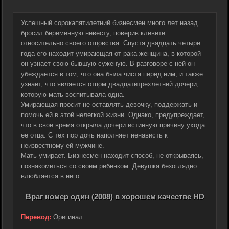
Успешный сорокапятилетний бизнесмен много лет назад
бросил беременную невесту, поверив клевете
относительно своего отцовства. Спустя двадцать четыре
года его находит умирающая от рака женщина, в которой
он узнает свою бывшую суженую. В разговоре с ней он
убеждается в том, что она была чиста перед ним, и также
узнает, что является отцом двадцатитрехлетней дочери,
которую мать воспитывала одна.
Умирающая просит не оставлять девочку, поддержать и
помочь ей в этой нелегкой жизни. Однако, предупреждает,
что в свое время открыла дочери истинную причину ухода
ее отца. С тех пор дочь наполняет ненависть к
неизвестному ей мужчине.
Мать умирает. Бизнесмен находит способ, не открываясь,
познакомиться со своим ребенком. Девушка безоглядно
влюбляется в него…
Враг номер один (2008) в хорошем качестве HD
Перевод:
Оригинал