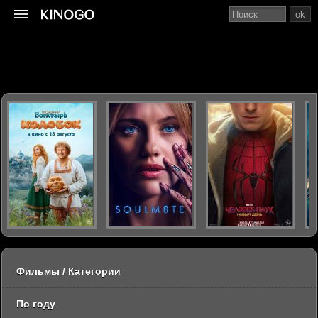
ok
Фильмы / Категории
По году