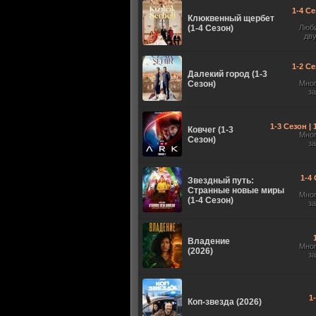
1-4 Се
Клюквенный щербет
(1-4 Сезон)
Люб
дв
1-2 Се
Далекий город (1-3
Сезон)
Мно
з
1-3 Сезон |
Ковчег (1-3
Мно
Сезон)
з
1-4 
Звездный путь:
Странные новые миры
Мно
(1-4 Сезон)
з
Владение
Мно
(2026)
з
1
Коп-звезда (2026)