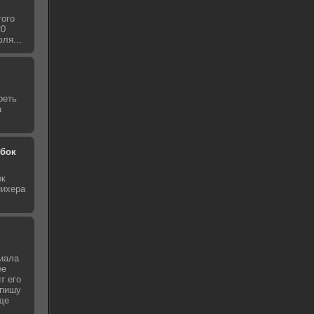
того
20
ля...
реть
а
обок
ок
нихера
иала
ее
т его
 пишу
ще