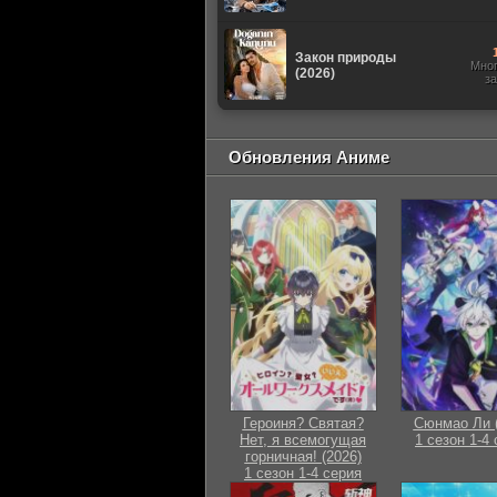
Закон природы
Мно
(2026)
з
Обновления Аниме
Героиня? Святая?
Сюнмао Ли (
Нет, я всемогущая
1 сезон 1-4
горничная! (2026)
1 сезон 1-4 серия