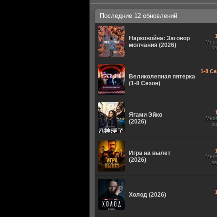
Последние 12 обновлений
Нарковойна: Заговор
Мно
молчания (2026)
з
1-8 Се
Великолепная пятерка
(1-8 Сезон)
Ягами Эйко
Мно
(2026)
з
Игра на вылет
Мно
(2026)
з
Холод (2026)