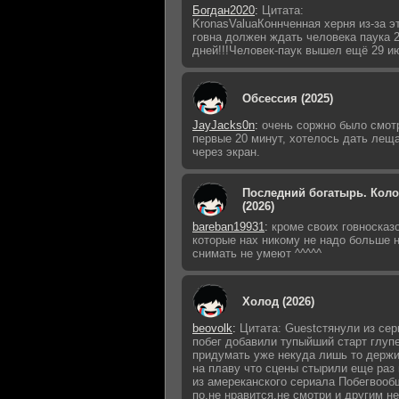
Богдан2020
:
Цитата:
KronasValuaКоннченная херня из-за э
говна должен ждать человека паука 
дней!!!Человек-паук вышел ещё 29 ию
Обсессия (2025)
JayJacks0n
:
очень соржно было смот
первые 20 минут, хотелось дать лещ
через экран.
Последний богатырь. Кол
(2026)
bareban19931
:
кроме своих говносказ
которые нах никому не надо больше 
снимать не умеют ^^^^^
Холод (2026)
beovolk
:
Цитата: Guestстянули из сер
побег добавили тупыйший старт глуп
придумать уже некуда лишь то держи
на плаву что сцены стырили еще раз
из амереканского сериала Побегвооб
по.не нравится.не смотри и другим не