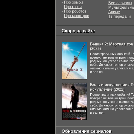
-
Про зомби
Все сериалы
-
Про гонки
Мультфильм
-
Про роботов
Аниме
-
Про монстров
Тв передачи
Скоро на сайте
Вышка 2: Мертвая точ
(2026)
После трагичных событий Т
потерял не только трон, пол
родных, он утерял самое гл
себя. До каких-то пор он жи
жизнью, сильно увлекался а
и вел не...
Боль и искупление / П
искупление (2022)
После трагичных событий Т
потерял не только трон, пол
родных, он утерял самое гл
себя. До каких-то пор он жи
жизнью, сильно увлекался а
и вел не...
Обновления сериалов