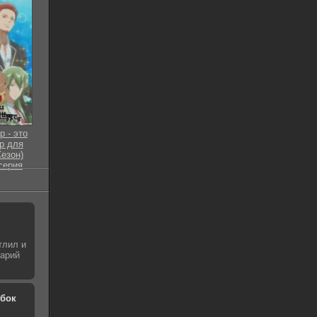
р - это
р для
Сезон)
 серия
тлил и
нарий
обок