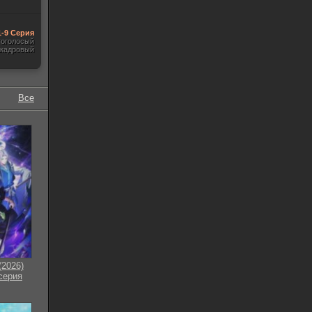
1-9 Серия
гоголосый
акадровый
Все
2026)
 серия