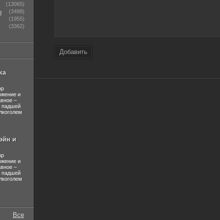
(13065)
ы
(3498)
(1955)
(3362)
Добавить
ка
ор
ожение и
авное –
л падшей
лкоголем
эйн и
ор
ожение и
авное –
л падшей
лкоголем
Все