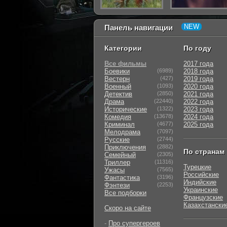
Панель навигации
Категории
По году
Все фильмы
2017 года
Боевики
(6989)
2018 года
Вестерн
(427)
2019 года
Военный
(1093)
2020 года
Детектив
(2850)
2021 года
Драма
(22440)
2022 года
Исторические
(1322)
2023 года
Комедия
(13678)
2024 года
Криминал
(4677)
2025 года
Мелодрама
(7097)
Русские
(2744)
Приключения
(2882)
По странам
Семейный
(2305)
Триллер
(11316)
Турецкие
Ужасы
(7565)
Российские
Фантастика
(3196)
Индийские
Фэнтези
(2253)
Украинские
Все подборки
Французские
Казахстански
Скоро на сайте
-
Про супергероев