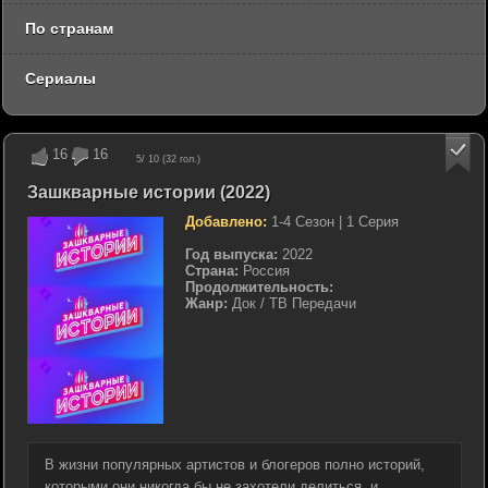
По странам
Сериалы
16
16
5
/ 10 (
32
гол.)
Зашкварные истории (2022)
Добавлено:
1-4 Сезон | 1 Серия
Год выпуска:
2022
Страна:
Россия
Продолжительность:
Жанр:
Док / ТВ Передачи
В жизни популярных артистов и блогеров полно историй,
которыми они никогда бы не захотели делиться, и