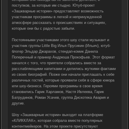
поступков, за которые им стыдно. Ютуб-проект
«Зашкварные истории» предоставляет возможность
участникам программы в легкой и непринужденной
атмосфере рассказать о происшествиях и ситуациях,
которые они бы с радостью забыли.
Постоянными участниками этого шоу стали музыкант и
участник группы Little Big Илья Прусикин (Ильич), ютуб-
блогер Эльдар Джарахов, стендап-комик Данила
Поперечный и пранкер Андрюша Прокофьев. Этот формат
начался с того, что приятели собрались вместе за
расслабляющими напитками и делились жуткими фактами
из своих биографий. Позже они начали приглашать к себе
различных гостей, которые проявили себя в сфере юмора
или шоу-бизнеса. Героями программы в свое время
становились Гарик Харламов, Настя Ивлеева, Гарик
Батрудинов, Роман Усачев, группа Дискотека Авария и
другие.
Шоу «Зашкварные истории» выходит на платформе
«КЛИККЛАК», которая собрала вместе популярных
контентмейкеров. На этом проекте присутствуют