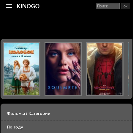
ok
Фильмы / Категории
По году