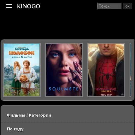
ok
Фильмы / Категории
По году