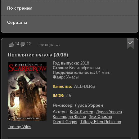
По странам
Сериалы
14
22
3.9
/ 10 (
36
гол.)
Проклятие пугала (2018)
Год выпуска:
2018
Страна:
Великобритания
Продолжительность:
84 мин.
Жанр:
Ужасы
Качество:
WEB-DLRip
IMDB:
2.5
Режиссер:
Луиса Уоррен
Актеры:
Кейт Листер
Луиса Уоррен
Кассандра Френч
Тим Фриман
Darrell Griggs
Tiffany-Ellen Robinson
Tommy Vilés