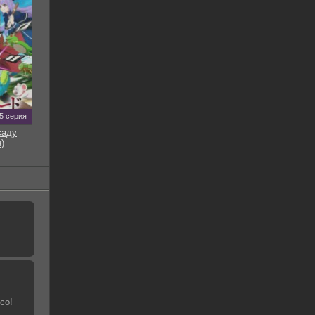
5 серия
саду
)
со!