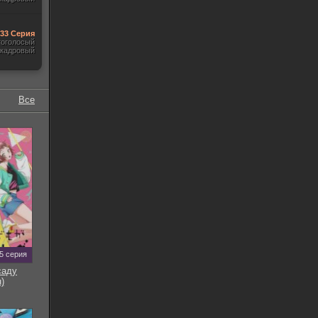
-33 Серия
гоголосый
акадровый
Все
5 серия
саду
)