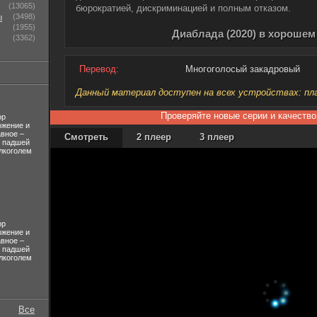
(13065)
бюрократией, дискриминацией и полным отказом.
ы
(3498)
(1955)
Диаблада (2020) в хорошем
(3362)
Перевод:
Многоголосый закадровый
Данный материал доступен на всех устройствах: план
Проверяйте новые серии и качество
ор
ожение и
авное –
Смотреть
2 плеер
3 плеер
л падшей
лкоголем
ор
ожение и
авное –
л падшей
лкоголем
Все