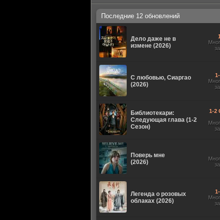
Последние 12 обновлений
Дело даже не в
Мно
измене (2026)
з
1
С любовью, Сиаргао
Мно
(2026)
з
1-2 
Библиотекари:
Следующая глава (1-2
Мно
Сезон)
з
Поверь мне
Мно
(2026)
з
1
Легенда о розовых
Мно
облаках (2026)
з