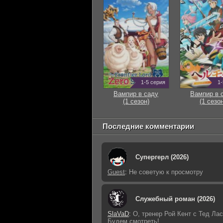
1-5 серия
1-
Вампир в саду
Вампир в 
(1 сезон)
(1 сезон
Последние комментарии
Супергерл (2026)
Guest
:
Не советую к просмотру
Служебный роман (2026)
SlaVaD
:
О, тренер Рой Кент с Тед Лас
Будем смотреть!