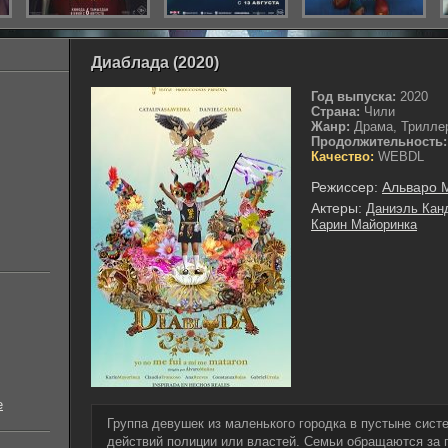
Диаблада (2020)
Год выпуска:
2020
Страна:
Чили
Жанр:
Драма, Триллер
Продолжительность:
Качество:
WEBDL
Режиссер:
Альваро 
Актеры:
Даниэль Кан
Карин Майоринка
е
Группа девушек из маленького городка в пустыне систе
действий полиции или властей. Семьи обращаются за 