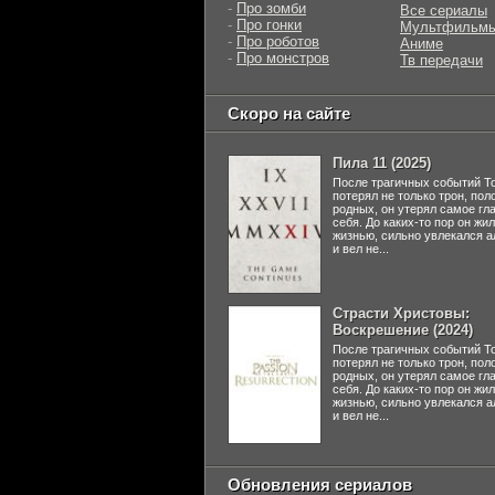
-
Про зомби
Все сериалы
-
Про гонки
Мультфильм
-
Про роботов
Аниме
-
Про монстров
Тв передачи
Скоро на сайте
Пила 11 (2025)
После трагичных событий Т
потерял не только трон, пол
родных, он утерял самое гл
себя. До каких-то пор он жи
жизнью, сильно увлекался а
и вел не...
Страсти Христовы:
Воскрешение (2024)
После трагичных событий Т
потерял не только трон, пол
родных, он утерял самое гл
себя. До каких-то пор он жи
жизнью, сильно увлекался а
и вел не...
Обновления сериалов