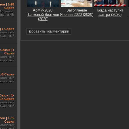
зон | 1-98
Серия
АрМИ-2020:
Затопление
Когда наступит
Оригинал
Танковый биатлон
Японии 2020 (2020)
завтра (2020)
(русский)
(2020)
| 1 Серия
Добавить комментарий
гоголосый
акадровый
 Сезон | 1
Серия
гоголосый
акадровый
1-6 Серия
гоголосый
акадровый
Сезон | 1-
14 Серия
гоголосый
акадровый
зон | 1-35
Серия
гоголосый
акадровый