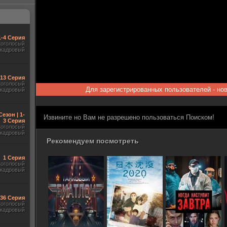
1-4 Серия
гоголосый
акадровый
-13 Серия
гоголосый
Для зарегистрированных пользователей - но
акадровый
Сезон | 1-
Извините но Вам не разрешено пользоваться Поиском!
3 Серия
гоголосый
акадровый
Рекомендуем посмотреть
1 Серия
гоголосый
акадровый
-36 Серия
гоголосый
акадровый