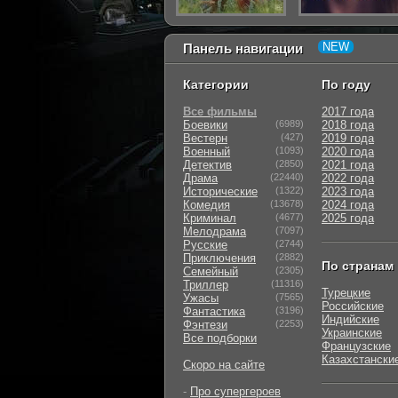
Панель навигации
Категории
По году
Все фильмы
2017 года
Боевики
(6989)
2018 года
Вестерн
(427)
2019 года
Военный
(1093)
2020 года
Детектив
(2850)
2021 года
Драма
(22440)
2022 года
Исторические
(1322)
2023 года
Комедия
(13678)
2024 года
Криминал
(4677)
2025 года
Мелодрама
(7097)
Русские
(2744)
Приключения
(2882)
По странам
Семейный
(2305)
Триллер
(11316)
Турецкие
Ужасы
(7565)
Российские
Фантастика
(3196)
Индийские
Фэнтези
(2253)
Украинские
Все подборки
Французские
Казахстански
Скоро на сайте
-
Про супергероев