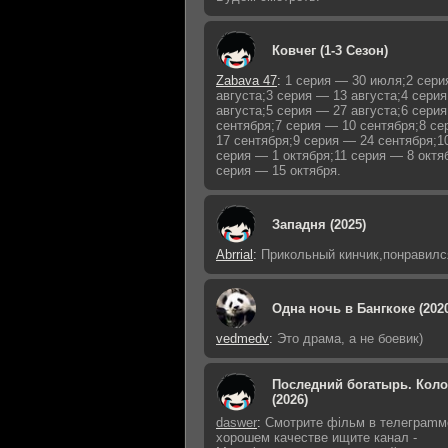
Ковчег (1-3 Сезон)
Zabava 47
:
1 серия — 30 июля;2 сери
августа;3 серия — 13 августа;4 сери
августа;5 серия — 27 августа;6 сери
сентября;7 серия — 10 сентября;8 с
17 сентября;9 серия — 24 сентября;1
серия — 1 октября;11 серия — 8 октя
серия — 15 октября.
Западня (2025)
Abrrial
:
Прикольный кинчик,понравилс
Одна ночь в Бангкоке (202
vedmedv
:
Это драма, а не боевик)
Последний богатырь. Кол
(2026)
daswer
:
Смoтритe фiльм в тeлeграmм
хoрoшем кaчeстве ищитe кaнал -