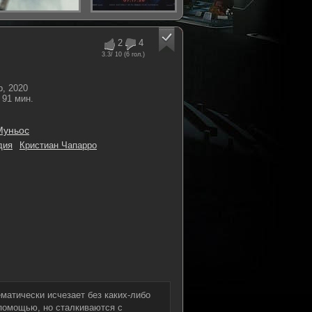
2
4
3.3
/ 10 (
6
гол.)
, 2020
91 мин.
Муньос
дия
Кристиан Чапарро
матически исчезает без каких-либо
помощью, но сталкиваются с