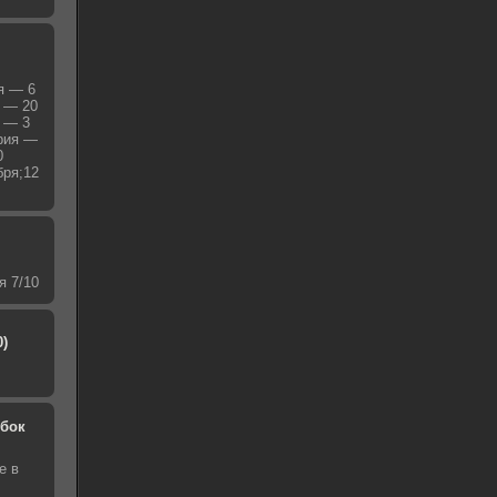
я — 6
я — 20
я — 3
ерия —
0
бря;12
я 7/10
0)
обок
е в