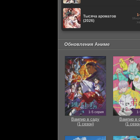
1
Тысяча ароматов
Мно
(2026)
з
Обновления Аниме
1-5 серия
1-
Вампир в саду
Вампир в 
(1 сезон)
(1 сезон