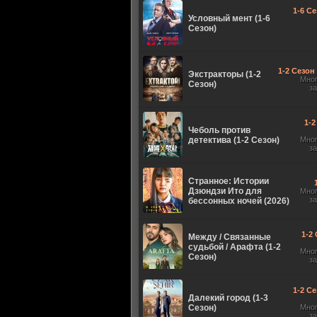
1-6 Се
Условный мент (1-6
Сезон)
1-2 Сезон 
Экстракторы (1-2
Мно
Сезон)
з
1-2
Чеболь против
детектива (1-2 Сезон)
Мно
з
Странное: Истории
Дзюндзи Ито для
Мно
з
бессонных ночей (2026)
1-2 
Между / Связанные
судьбой / Арафта (1-2
Мно
Сезон)
з
1-2 Се
Далекий город (1-3
Сезон)
Мно
з