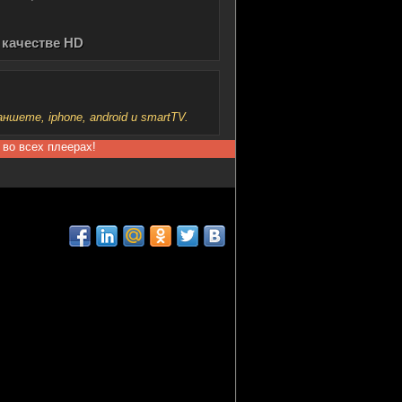
 качестве HD
шете, iphone, android и smartTV.
 во всех плеерах!