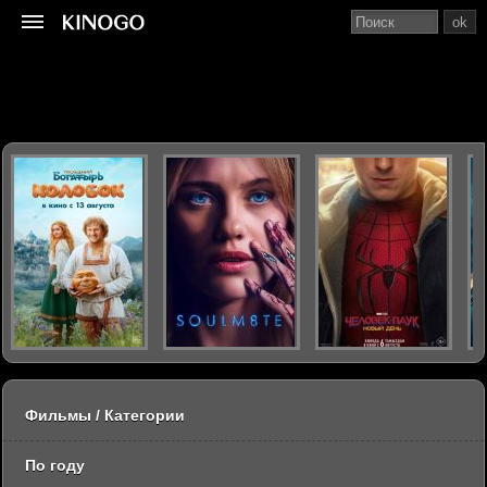
ok
Фильмы / Категории
По году