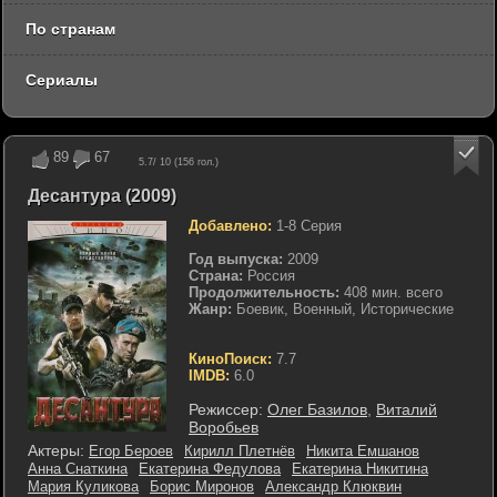
По странам
Сериалы
89
67
5.7
/ 10 (
156
гол.)
Десантура (2009)
Добавлено:
1-8 Серия
Год выпуска:
2009
Страна:
Россия
Продолжительность:
408 мин. всего
Жанр:
Боевик, Военный, Исторические
КиноПоиск:
7.7
IMDB:
6.0
Режиссер:
Олег Базилов
,
Виталий
Воробьев
Актеры:
Егор Бероев
Кирилл Плетнёв
Никита Емшанов
Анна Снаткина
Екатерина Федулова
Екатерина Никитина
Мария Куликова
Борис Миронов
Александр Клюквин