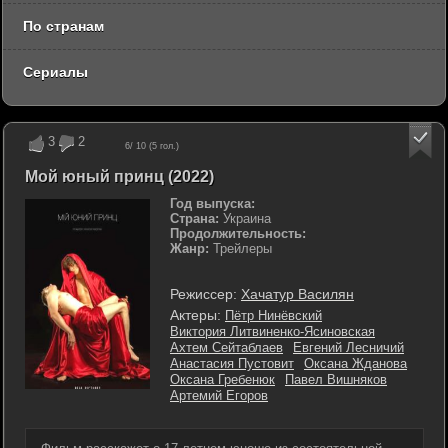
По странам
Сериалы
3
2
6
/ 10 (
5
гол.)
Мой юный принц (2022)
Год выпуска:
Страна:
Украина
Продолжительность:
Жанр:
Трейлеры
Режиссер:
Хачатур Василян
Актеры:
Пётр Нинёвский
Виктория Литвиненко-Ясиновская
Ахтем Сейтаблаев
Евгений Лесничий
Анастасия Пустовит
Оксана Жданова
Оксана Гребенюк
Павел Вишняков
Артемий Егоров