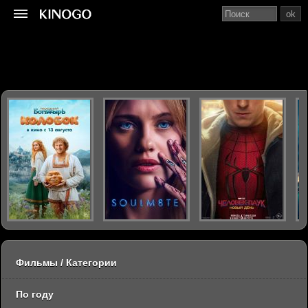
ok
Фильмы / Категории
По году