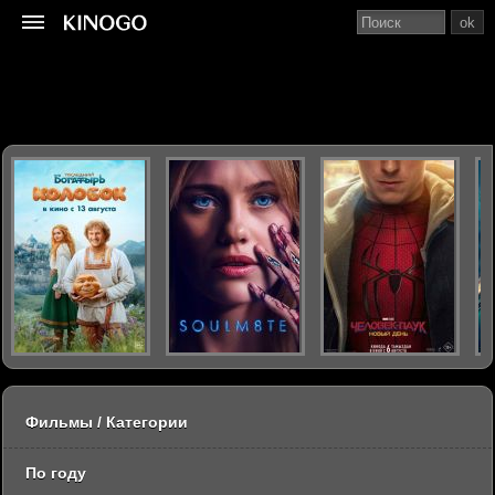
ok
Фильмы / Категории
По году