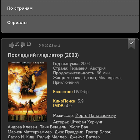
По странам
Сериалы
15
13
5.4
/ 10 (
28
гол.)
Последний гладиатор (2003)
Год выпуска:
2003
Страна:
Германия, Австрия
Продолжительность:
96 мин.
Жанр:
Боевик , Драма, Мелодрама,
Приключения
Качество:
DVDRip
КиноПоиск:
5.9
IMDB:
4.9
Режиссер:
Йорго Папавасилиу
Актеры:
Штефан Хорнунг
Андреа Клевен
Таня Венцель
Жолт Бач
Марион Миттерхаммер
Дирк Правдзик
Грегор Блоэб
Ласло И. Киш
Ральф Мёллер
Джеймс Батлер