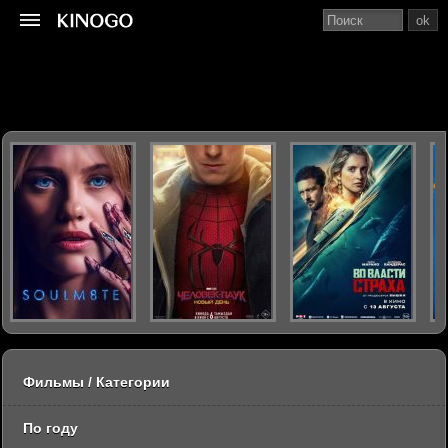
ok
Фильмы / Категории
По году