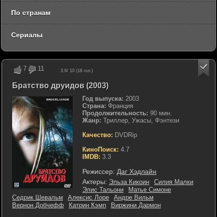
По странам
Сериалы
7
11
3.9
/ 10 (
18
гол.)
Братство друидов (2003)
Год выпуска:
2003
Страна:
Франция
Продолжительность:
90 мин.
Жанр:
Триллер, Ужасы, Фэнтези
Качество:
DVDRip
КиноПоиск:
4.7
IMDB:
3.3
Режиссер:
Даг Хэдлайн
Актеры:
Эльза Кикоин
Силия Малки
Элис Тальони
Матье Симоне
Седрик Шевальм
Алексис Лоре
Андре Вильм
Вернон Добчефф
Катрин Кэмп
Виржини Дармон