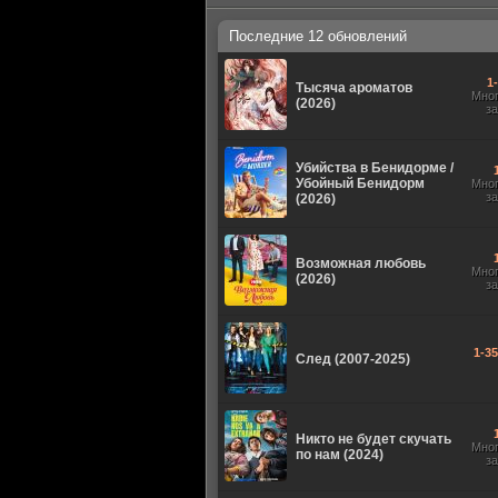
Последние 12 обновлений
1
Тысяча ароматов
Мно
(2026)
з
Убийства в Бенидорме /
Убойный Бенидорм
Мно
з
(2026)
Возможная любовь
Мно
(2026)
з
1-3
След (2007-2025)
Никто не будет скучать
Мно
по нам (2024)
з