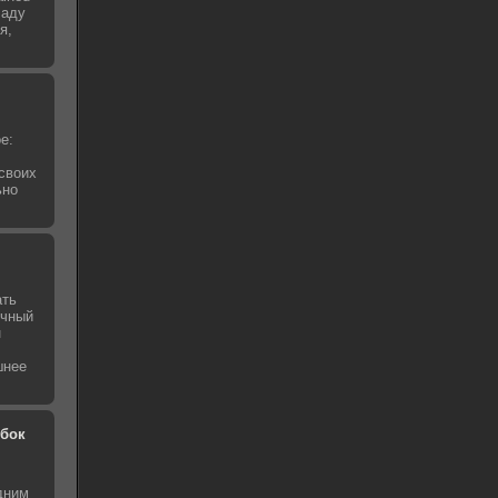
ладу
я,
е:
своих
ьно
ать
ичный
н
шнее
обок
дним