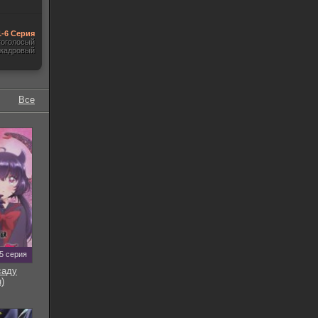
1-6 Серия
гоголосый
акадровый
Все
5 серия
саду
)