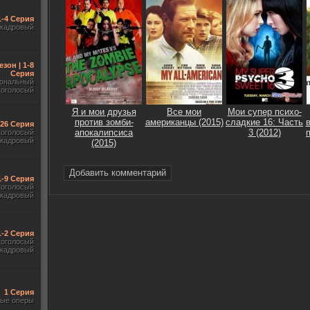
1-4 Серия
акадровый
езон | 1-8
Серия
ональный
гоголосый
Я и мои друзья
Все мои
Мои супер психо-
против зомби-
американцы (2015)
сладкие 16: Часть
-26 Серия
апокалипсиса
3 (2012)
гоголосый
акадровый
(2015)
Добавить комментарий
1-9 Серия
гоголосый
акадровый
1-2 Серия
гоголосый
акадровый
1 Серия
ые оперы