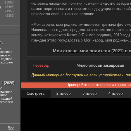
(13065)
человека находятся понятия «семья» и «дом», авторы
ы
(3498)
самоотверженности и героизме предыдущих поколений,
(1955)
приобрела своё нынешнее величие.
(3362)
«Моя страна, мои родители» является третьим фильмо
Национального дня», продолжая знакомство с витиева
коммунистического Китая («Я и моя родина», 2019 год
граждан этого государства («Мой народ, моя родина», 2
6)
ор
Моя страна, мои родители (2021) в
ожение и
авное –
л падшей
лкоголем
Перевод:
Многоголосый закадровый
Данный материал доступен на всех устройствах: план
4 (2026)
Проверяйте новые серии и качество
ор
ожение и
Смотреть
2 плеер
3 плеер
4 плеер
авное –
л падшей
лкоголем
Все