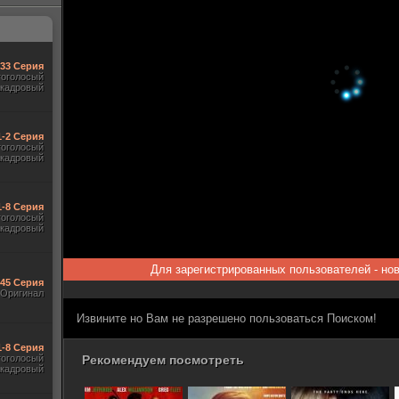
-33 Серия
гоголосый
акадровый
1-2 Серия
гоголосый
акадровый
1-8 Серия
гоголосый
акадровый
Для зарегистрированных пользователей - но
545 Серия
Оригинал
Извините но Вам не разрешено пользоваться Поиском!
1-8 Серия
гоголосый
Рекомендуем посмотреть
акадровый