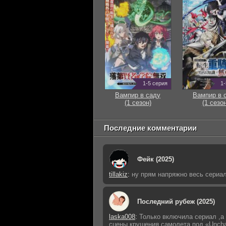
1-5 серия
1-
Вампир в саду
Вампир в 
(1 сезон)
(1 сезон
Последние комментарии
Фейк (2025)
tillakiz
:
ну прям напряжно весь сериал
Последний рубеж (2025)
laska008
:
Только включила сериал ,а 
сцены крушения самолета под «Uncha