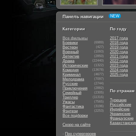
Панель навигации
Категории
По году
Все фильмы
2017 года
Боевики
(6989)
2018 года
Вестерн
(427)
2019 года
Военный
(1093)
2020 года
Детектив
(2850)
2021 года
Драма
(22440)
2022 года
Исторические
(1322)
2023 года
Комедия
(13678)
2024 года
Криминал
(4677)
2025 года
Мелодрама
(7097)
Русские
(2744)
Приключения
(2882)
По странам
Семейный
(2305)
Триллер
(11316)
Турецкие
Ужасы
(7565)
Российские
Фантастика
(3196)
Индийские
Фэнтези
(2253)
Украинские
Все подборки
Французские
Казахстански
Скоро на сайте
-
Про супергероев