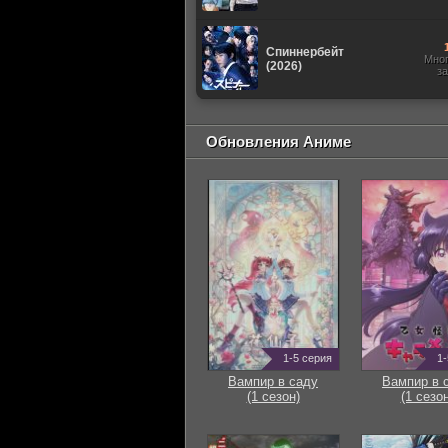
Спиннербейт
Мно
(2026)
з
Обновления Аниме
1-5 серия
1-
Вампир в саду
Вампир в 
(1 сезон)
(1 сезон