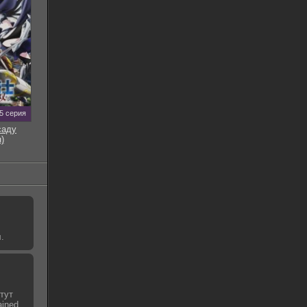
5 серия
саду
)
.
тут
ined