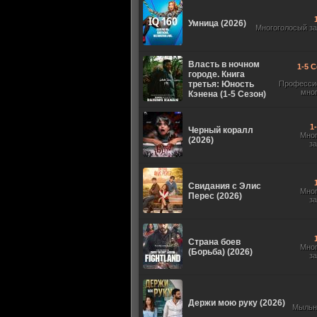
Умница (2026)
Многоголосый з
Власть в ночном
1-5 С
городе. Книга
третья: Юность
Професси
мно
Кэнена (1-5 Сезон)
1
Черный коралл
Мно
(2026)
з
Свидания с Элис
Мно
Перес (2026)
з
Страна боев
Мно
(Борьба) (2026)
з
Держи мою руку (2026)
Мыльн