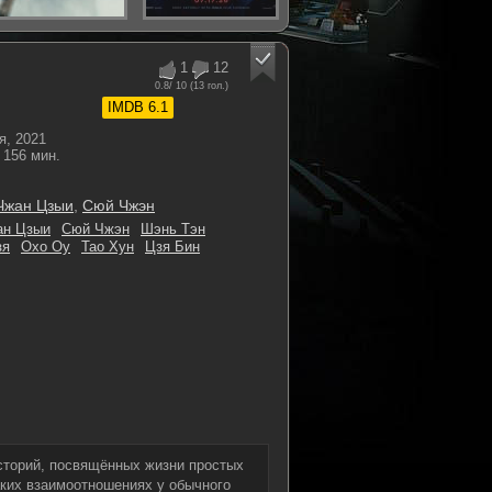
1
12
0.8
/ 10 (
13
гол.)
IMDB 6.1
, 2021
156 мин.
Чжан Цзыи
,
Сюй Чжэн
ан Цзыи
Сюй Чжэн
Шэнь Тэн
зя
Охо Оу
Тао Хун
Цзя Бин
историй, посвящённых жизни простых
каких взаимоотношениях у обычного