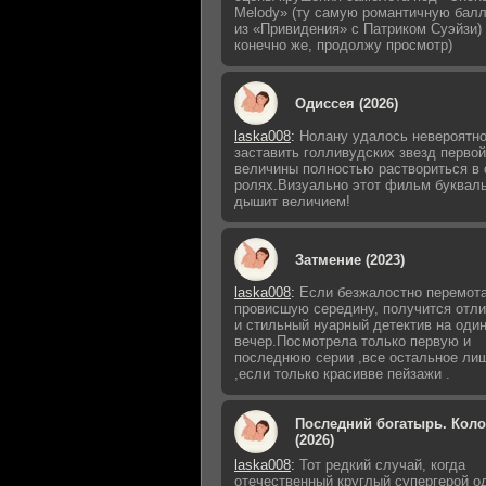
Melody» (ту самую романтичную бал
из «Привидения» с Патриком Суэйзи) 
конечно же, продолжу просмотр)
Одиссея (2026)
laska008
:
Нолану удалось невероятно
заставить голливудских звезд первой
величины полностью раствориться в 
ролях.Визуально этот фильм буквал
дышит величием!
Затмение (2023)
laska008
:
Если безжалостно перемот
провисшую середину, получится отл
и стильный нуарный детектив на оди
вечер.Посмотрела только первую и
последнюю серии ,все остальное ли
,если только красивве пейзажи .
Последний богатырь. Кол
(2026)
laska008
:
Тот редкий случай, когда
отечественный круглый супергерой о