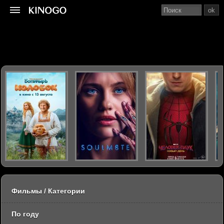
ok
Фильмы / Категории
По году