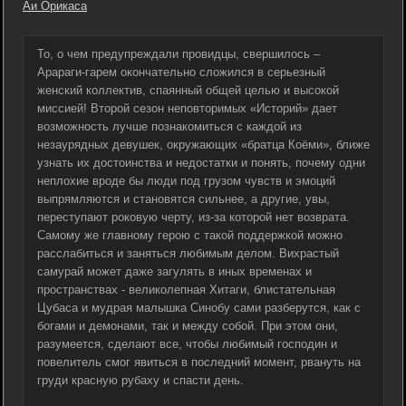
Аи Орикаса
То, о чем предупреждали провидцы, свершилось –
Арараги-гарем окончательно сложился в серьезный
женский коллектив, спаянный общей целью и высокой
миссией! Второй сезон неповторимых «Историй» дает
возможность лучше познакомиться с каждой из
незаурядных девушек, окружающих «братца Коёми», ближе
узнать их достоинства и недостатки и понять, почему одни
неплохие вроде бы люди под грузом чувств и эмоций
выпрямляются и становятся сильнее, а другие, увы,
переступают роковую черту, из-за которой нет возврата.
Самому же главному герою с такой поддержкой можно
расслабиться и заняться любимым делом. Вихрастый
самурай может даже загулять в иных временах и
пространствах - великолепная Хитаги, блистательная
Цубаса и мудрая малышка Синобу сами разберутся, как с
богами и демонами, так и между собой. При этом они,
разумеется, сделают все, чтобы любимый господин и
повелитель смог явиться в последний момент, рвануть на
груди красную рубаху и спасти день.