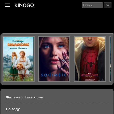
ok
Фильмы / Категории
По году