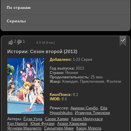
По странам
Сериалы
2
1
6.7
/ 10 (
3
гол.)
Истории: Сезон второй (2013)
Добавлено:
1-23 Серия
Год выпуска:
2013
Страна:
Япония
Продолжительность:
25 мин
Жанр:
Комедия, Приключение, Фэнтези
КиноПоиск:
8.2
IMDB:
8.6
Режиссер:
Акиюки Синбо
,
Eita
Higashikubo
,
Итамура Томоюки
Актеры:
Ёдзи Уэда
Саори Хаями
Каори Мидзухаси
Кэн Нарита
Юкиё Фудзии
Акари Харасима
Ясунори Мацумото
Синъитиро Мики
Каору Морота