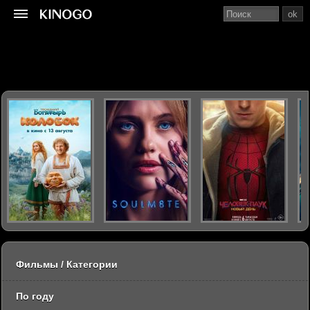
ok
Фильмы / Категории
По году