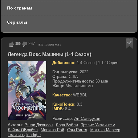
По странам
Сериалы
388
267
5.9
/ 10 (
655
гол.)
Легенда Вокс Машины (1-4 Сезон)
Добавлено:
1-4 Сезон | 1-12 Серия
Год выпуска:
2022
Страна:
США
Продолжительность:
30 мин
Жанр:
Мультфильмы
Качество:
WEBDL
КиноПоиск:
8.3
IMDB:
8.4
Режиссер:
Ан Сон-джин
Актеры:
Эшли Джонсон
Лора Бэйли
Трэвис Уиллингэм
Лайам ОБрайэн
Мариша Рэй
Сэм Ригел
Мэттью Мерсер
Толизин Джаффе