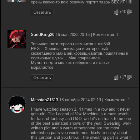
хрень какую-то всю озвучку портит тварь БЕСИТ !!!!!
+10
Ответить
SandKing20
16 мая 2023 20:16 | Комментов: 1
Типичная пати героев-наемников с любой
RPG....Хорошая анимация и интересный
сюжет,много махачей,кровищи,матов,пошлятины и
сортирных шуток....Мне понравился
Мульт не для мелких пи3дюков и старых
моралистов.
+17
Ответить
MessiahZ1313
18 октября 2024 02:19 | Комментов: 1
I have watched season 1, 4 times in a row and it never
gets old. The Legend of Vox Machina is a must-watch
for fans of fantasy and D&D, and it's on track to be one
of the best animated shows of the year. Swearing, well-
written plot and a warm atmosphere are the most
interesting parts you would most likely to enjoy about
this cartoon and you know... the swearing part is what it