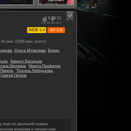
9
15
3.8
/ 10 (
24
гол.)
IMDB 5.4
KP 5.8
44 мин. (1056 мин. всего)
ычкова
,
Ольга Музалева
,
Борис
льин
Кирилл Васильев
тлана Щедрина
Никита Панфилов
 Перель
Татьяна Лебедькова
Сергей Петров
ву еще со школьной скамьи
сальном внешнем и личностном