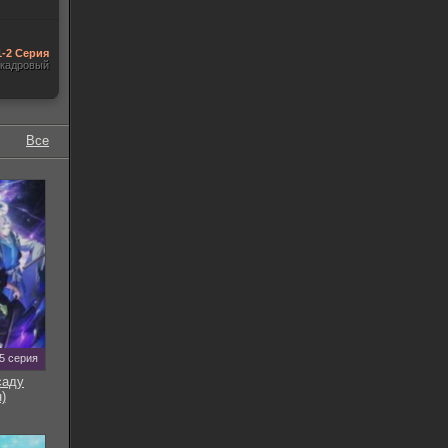
1-2 Серия
акадровый
Все
5 серия
саду
)