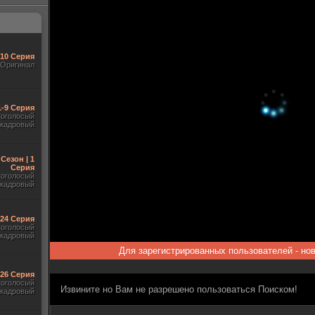
-10 Серия
Оригинал
1-9 Серия
гоголосый
акадровый
 Сезон | 1
Серия
гоголосый
акадровый
-24 Серия
гоголосый
акадровый
Для зарегистрированных пользователей - но
-26 Серия
гоголосый
Извините но Вам не разрешено пользоваться Поиском!
акадровый