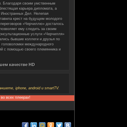
ии. Благодаря своим умственным
блестящая карьера дипломата, а
е Иностранных Дел. Нелепая
ставила крест на будущем молодого
х переговоров «Черчиллю» досталось
 позволяет ему следить за своим
консультационные услуги «Черчилля»
ались бывшие коллеги и друзья по
ал головоломки международного
ий с помощью своего племянника и
ошем качестве HD
шете, iphone, android и smartTV.
 во всех плеерах!