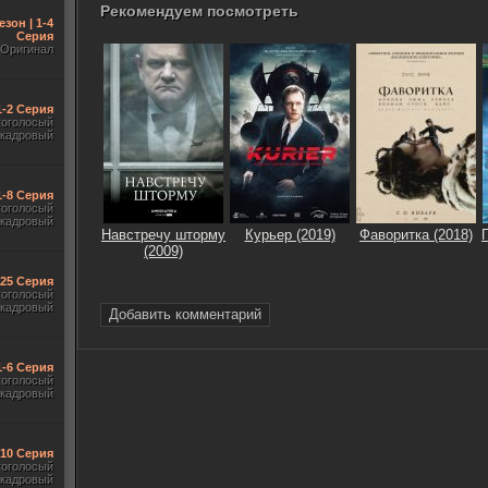
Рекомендуем посмотреть
езон | 1-4
Серия
Оригинал
1-2 Серия
гоголосый
акадровый
1-8 Серия
гоголосый
акадровый
Навстречу шторму
Курьер (2019)
Фаворитка (2018)
(2009)
-25 Серия
гоголосый
акадровый
Добавить комментарий
1-6 Серия
гоголосый
акадровый
-10 Серия
гоголосый
акадровый