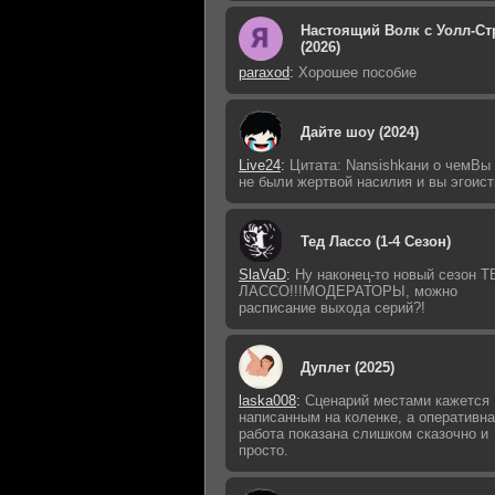
Настоящий Волк с Уолл-Ст
(2026)
paraxod
:
Хорошее пособие
Дайте шоу (2024)
Live24
:
Цитата: Nansishkaни о чемВы
не были жертвой насилия и вы эгоист
Тед Лассо (1-4 Сезон)
SlaVaD
:
Ну наконец-то новый сезон Т
ЛАССО!!!МОДЕРАТОРЫ, можно
расписание выхода серий?!
Дуплет (2025)
laska008
:
Сценарий местами кажется
написанным на коленке, а оперативн
работа показана слишком сказочно и
просто.