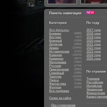
Панель навигации
Категории
По году
Все фильмы
2017 года
Боевики
(6989)
2018 года
Вестерн
(427)
2019 года
Военный
(1093)
2020 года
Детектив
(2850)
2021 года
Драма
(22440)
2022 года
Исторические
(1322)
2023 года
Комедия
(13678)
2024 года
Криминал
(4677)
2025 года
Мелодрама
(7097)
Русские
(2744)
Приключения
(2882)
По странам
Семейный
(2305)
Триллер
(11316)
Турецкие
Ужасы
(7565)
Российские
Фантастика
(3196)
Индийские
Фэнтези
(2253)
Украинские
Все подборки
Французские
Казахстански
Скоро на сайте
-
Про супергероев