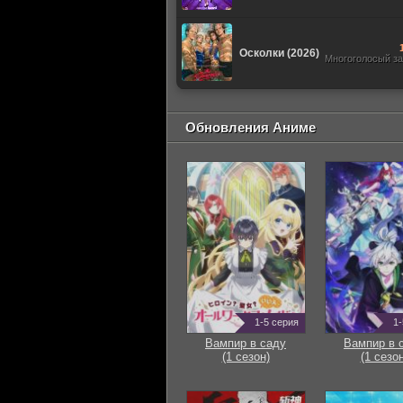
Осколки (2026)
Многоголосый з
Обновления Аниме
1-5 серия
1-
Вампир в саду
Вампир в 
(1 сезон)
(1 сезон