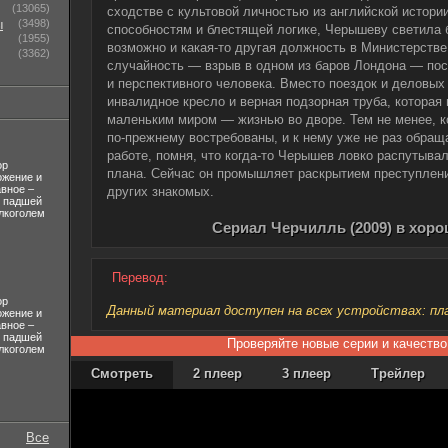
(13065)
сходстве с культовой личностью из английской истор
ы
(3498)
способностям и блестящей логике, Черышеву светила 
(1955)
возможно и какая-то другая должность в Министерств
(3362)
случайность — взрыв в одном из баров Лондона — по
и перспективного человека. Вместо поездок и деловы
инвалидное кресло и верная подзорная труба, которая
маленьким миром — жизнью во дворе. Тем не менее, 
по-прежнему востребованы, и к нему уже не раз обращ
работе, помня, что когда-то Черышев ловко распутыв
ор
плана. Сейчас он промышляет раскрытием преступлен
ожение и
авное –
других знакомых.
л падшей
лкоголем
Сериал Черчилль (2009) в хор
Перевод:
ор
Данный материал доступен на всех устройствах: план
ожение и
авное –
л падшей
Проверяйте новые серии и качество
лкоголем
Смотреть
2 плеер
3 плеер
Трейлер
Все