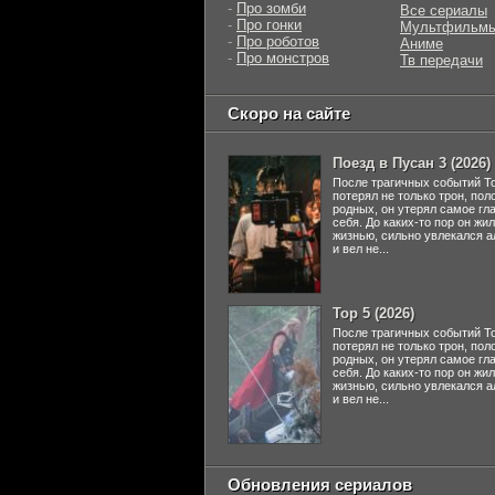
-
Про зомби
Все сериалы
-
Про гонки
Мультфильм
-
Про роботов
Аниме
-
Про монстров
Тв передачи
Скоро на сайте
Поезд в Пусан 3 (2026)
После трагичных событий Т
потерял не только трон, пол
родных, он утерял самое гл
себя. До каких-то пор он жи
жизнью, сильно увлекался а
и вел не...
Тор 5 (2026)
После трагичных событий Т
потерял не только трон, пол
родных, он утерял самое гл
себя. До каких-то пор он жи
жизнью, сильно увлекался а
и вел не...
Обновления сериалов