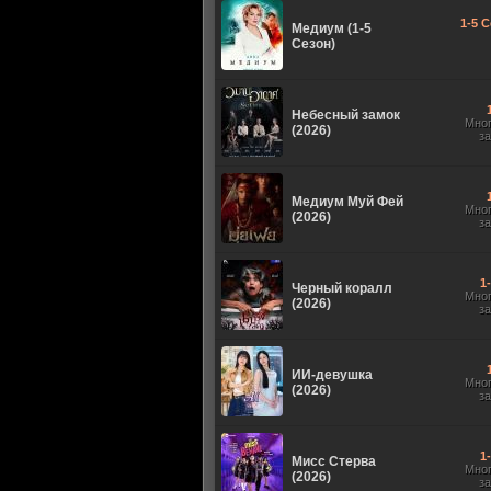
1-5 С
Медиум (1-5
Сезон)
Небесный замок
Мно
(2026)
з
Медиум Муй Фей
Мно
(2026)
з
1
Черный коралл
Мно
(2026)
з
ИИ-девушка
Мно
(2026)
з
1
Мисс Стерва
Мно
(2026)
з