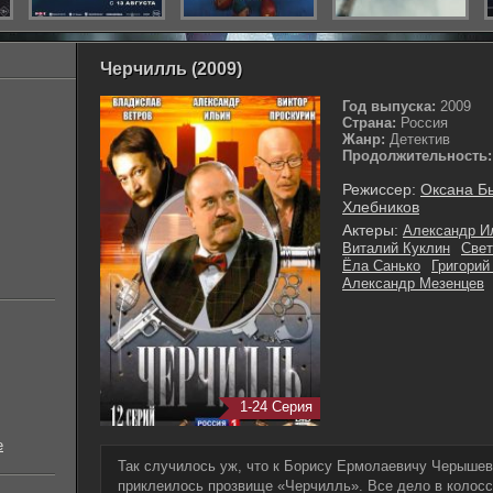
Черчилль (2009)
Год выпуска:
2009
Страна:
Россия
Жанр:
Детектив
Продолжительность:
Режиссер:
Оксана Б
Хлебников
Актеры:
Александр И
Виталий Куклин
Све
Ёла Санько
Григорий
Александр Мезенцев
1-24 Серия
е
Так случилось уж, что к Борису Ермолаевичу Черыше
приклеилось прозвище «Черчилль». Все дело в колос