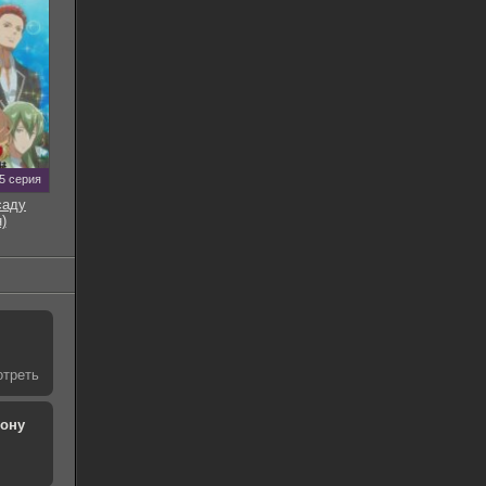
5 серия
саду
)
отреть
рону