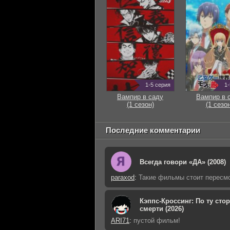
1-5 серия
1-
Вампир в саду
Вампир в 
(1 сезон)
(1 сезон
Последние комментарии
Всегда говори «ДА» (2008)
paraxod
:
Такие фильмы стоит пересм
Кэппс-Кроссинг: По ту сто
смерти (2026)
ARI71
:
пустой фильм!