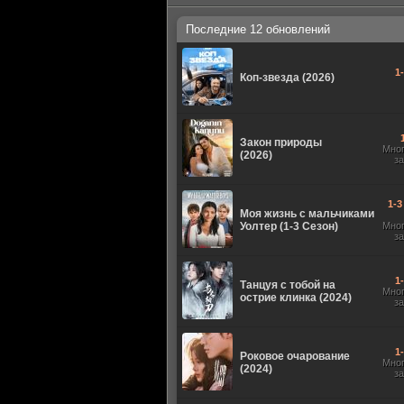
Последние 12 обновлений
1
Коп-звезда (2026)
Закон природы
Мно
(2026)
з
1-3
Моя жизнь с мальчиками
Уолтер (1-3 Сезон)
Мно
з
1
Танцуя с тобой на
Мно
острие клинка (2024)
з
1
Роковое очарование
Мно
(2024)
з