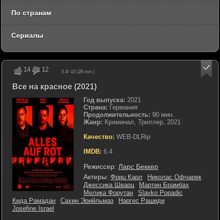
По странам
Сериалы
14
12
5.4
/ 10 (
26
гол.)
Все на красное (2021)
Год выпуска:
2021
Страна:
Германия
Продолжительность:
90 мин.
Жанр:
Криминал, Триллер, 2021
Качество:
WEB-DLRip
IMDB:
6.4
Режиссер:
Ларс Беккер
Актеры:
Фриц Карл
Николас Офчарек
Джессика Шварц
Мартин Брамбах
Мелика Форутан
Slavko Popadic
Кида Рамадан
Сахин Эрийльмаз
Наргес Рашиди
Josefine Israel