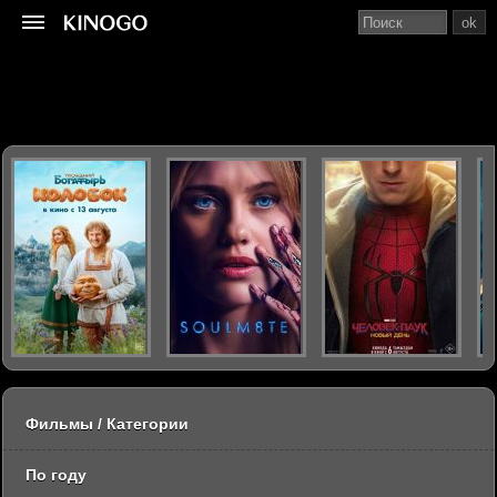
ok
Фильмы / Категории
По году