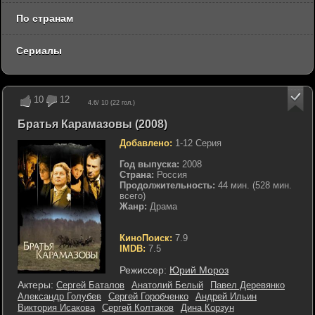
По странам
Сериалы
10
12
4.6
/ 10 (
22
гол.)
Братья Карамазовы (2008)
Добавлено:
1-12 Серия
Год выпуска:
2008
Страна:
Россия
Продолжительность:
44 мин. (528 мин.
всего)
Жанр:
Драма
КиноПоиск:
7.9
IMDB:
7.5
Режиссер:
Юрий Мороз
Актеры:
Сергей Баталов
Анатолий Белый
Павел Деревянко
Александр Голубев
Сергей Горобченко
Андрей Ильин
Виктория Исакова
Сергей Колтаков
Дина Корзун