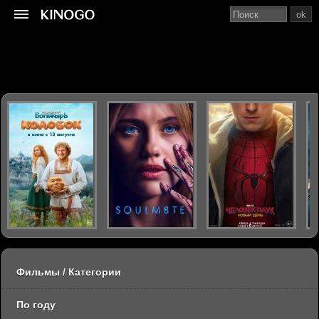
ok
Фильмы / Категории
По году