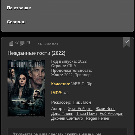
По странам
Сериалы
37
29
5.6
/ 10 (
66
гол.)
Нежданные гости (2022)
Год выпуска:
2022
Страна:
США
Продолжительность:
Жанр:
2022, Триллер
Качество:
WEB-DLRip
IMDB:
4.1
Режиссер:
Ник Лион
Актеры:
Эрик Робертс
Жаки Вене
Дэна Флинн
Tricia Hawn
Роб Риордан
Джонни Сантьяго
Regan Ferrier
Джульетта решила сделать сюрприз маме и без