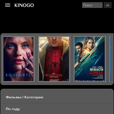
ok
Фильмы / Категории
По году