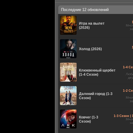
Последние 12 обновлений
Игра на вылет
Мно
(2026)
з
Холод (2026)
1-4 Се
Клюквенный щербет
(1-4 Сезон)
Люб
дв
1-2 Се
Далекий город (1-3
Сезон)
Мно
з
1-3 Сезон |
Ковчег (1-3
Мно
Сезон)
з