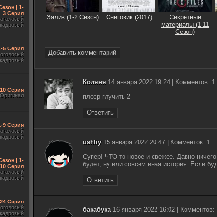
Сезон | 1-
3 Серия
Залив (1-2 Сезон)
Снеговик (2017)
Секретные
гоголосый
материалы (1-11
акадровый
Сезон)
1-5 Серия
Добавить комментарий
гоголосый
акадровый
Коляня
14 января 2022 19:24 | Комментов: 1
-10 Серия
Оригинал
плеєр глучить 2
Ответить
1-9 Серия
гоголосый
акадровый
ushliy
15 января 2022 20:47 | Комментов: 1
Супер! ЧТО-то новое и свежее. Давно ничего
Сезон | 1-
будет, ну или совсем иная история. Если бу
10 Серия
гоголосый
акадровый
Ответить
-24 Серия
гоголосый
бакабука
16 января 2022 16:02 | Комментов: 
акадровый