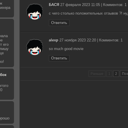
ок
БАСЯ
27 февраля 2023 11:05 | Комментов: 1
нихера
с чего столько положительных отзывов ?! н
Ответить
иала
ее
alexp
27 ноября 2023 22:20 | Комментов: 1
т его
 пишу
so much good movie
ще
Ответить
ло!
Раньше
1
2
По
обок
этого
20
хорошо