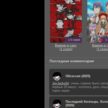
1-5 серия
1-
Вампир в саду
Вампир в 
(1 сезон)
(1 сезон
Последние комментарии
Обсессия (2025)
JayJacks0n
:
очень соржно было смот
первые 20 минут, хотелось дать лещ
через экран.
Последний богатырь. Кол
(2026)