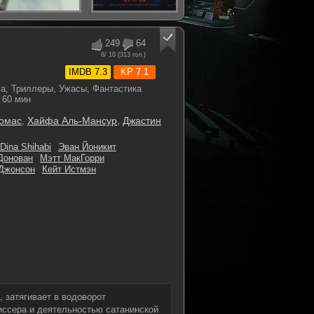
249
64
8
/ 10 (
313
гол.)
IMDB 7.3
KP 7.1
а, Триллеры, Ужасы, Фантастика
60 мин
Томас
,
Хайфа Аль-Мансур
,
Джастин
Dina Shihabi
Эван Йоникит
Донован
Мэтт МакГорри
Джонсон
Кейт Истмэн
 затягивает в водоворот
иссера и деятельностью сатанинской