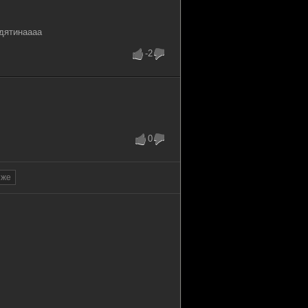
удятинаааа
-2
0
зже