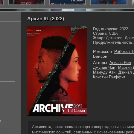
Архив 81 (2022)
Год выпуска:
2022
Страна:
США
Жанр:
Детектив, Драм
Продолжительность:
Режиссер:
Ребекка 
Бенсон
Актеры:
Ариана Нил
Джулия Чан
Мартин 
Мамуду Ати
Дэниэл 
Кристин Гриффит
1-8 Серия
е
Архивиста, восстанавливающего поврежденные записи,
мистических событий, связанных с исчезновением реж