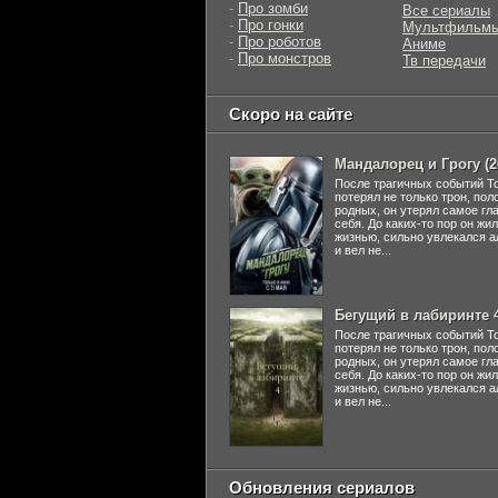
-
Про зомби
Все сериалы
-
Про гонки
Мультфильм
-
Про роботов
Аниме
-
Про монстров
Тв передачи
Скоро на сайте
Мандалорец и Грогу (2
После трагичных событий Т
потерял не только трон, пол
родных, он утерял самое гл
себя. До каких-то пор он жи
жизнью, сильно увлекался а
и вел не...
Бегущий в лабиринте 4
После трагичных событий Т
потерял не только трон, пол
родных, он утерял самое гл
себя. До каких-то пор он жи
жизнью, сильно увлекался а
и вел не...
Обновления сериалов