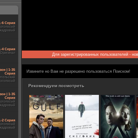
1-6 Серия
гоголосый
акадровый
1-4 Серия
Оригинал
Для зарегистрированных пользователей - но
зон | 1-35
Извините но Вам не разрешено пользоваться Поиском!
Серия
ительский
ухголосый
Рекомендуем посмотреть
зон | 1-35
Серия
гоголосый
акадровый
 1-2 Серия
гоголосый
акадровый