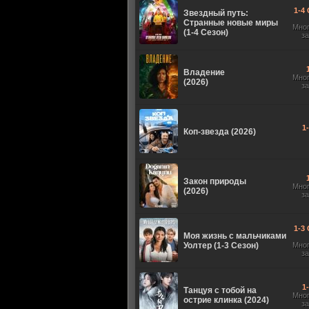
1-4 
Звездный путь:
Странные новые миры
Мно
(1-4 Сезон)
з
Владение
Мно
(2026)
з
1
Коп-звезда (2026)
Закон природы
Мно
(2026)
з
1-3 
Моя жизнь с мальчиками
Уолтер (1-3 Сезон)
Мно
з
1
Танцуя с тобой на
Мно
острие клинка (2024)
з