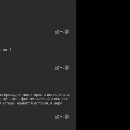
+6
тов: 1
+5
не проходим мимо, просто вынос мозга.
, чуть-чуть фантастический и немного
 актеры, нравится история, в меру
+3