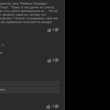
роектов типа "Ребенок Розмари",
Тьма", "Грань"и так далее по списку.
м хоть капля оригинальности.... Но ее,
ет никакого смысла, потому что
Нетфликс? Хватит клонировать свои же
с же нормально получается иногда!
-6
: 1
а.
-8
ина.
..
+2