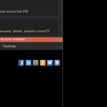
шем качестве HD
шете, iphone, android и smartTV.
 во всех плеерах!
Трейлер