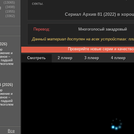
(13065)
секты.
ы
(3498)
(1955)
Сериал Архив 81 (2022) в хоро
(3362)
Перевод:
Многоголосый закадровый
Данный материал доступен на всех устройствах: план
026)
Проверяйте новые серии и качество
ор
ожение и
авное –
Смотреть
2 плеер
3 плеер
4 плеер
л падшей
лкоголем
 (2026)
ор
ожение и
авное –
л падшей
лкоголем
Все