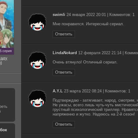
swimli
24 января 2022 20:01 | Комментов: 1
Мне понравился. Интересный сериал.
Ответить
5 серия
LindaNokard
12 февраля 2022 21:14 | Коммен
саду
Очень втянуло! Отличный сериал.
)
Ответить
A.Y.L
23 марта 2022 08:24 | Комментов: 1
Подтверждаю - затягивает, народ, смотрим, 
Не ужасы, всего лишь чуть-чуть мистический
реть
грустный психологический триллер. Нравятся
а
напряженно и жутко. Надеюсь на 2-й сезон!
Ответить
обок