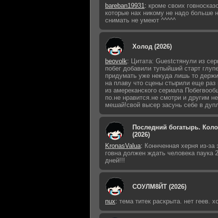
bareban19931
:
кроме своих говносказ
которые нах никому не надо больше 
снимать не умеют ^^^^^
Холод (2026)
beovolk
:
Цитата: Guestстянули из сер
побег добавили тупыйший старт глуп
придумать уже некуда лишь то держи
на плаву что сцены стырили еще раз
из амереканского сериала Побегвооб
по.не нравится.не смотри и другим не
мешай!свой высер засунь себе в дуп
Последний богатырь. Кол
(2026)
KronasValua
:
Коннченная херня из-за 
говна должен ждать человека паука 
дней!!!
СОУЛМ8ЙТ (2026)
nux
:
тема титек раскрыта. нет геев. 