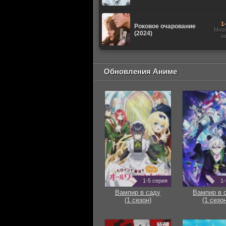
1
Роковое очарование
Мно
(2024)
з
Обновления Аниме
1-5 серия
1-
Вампир в саду
Вампир в 
(1 сезон)
(1 сезон