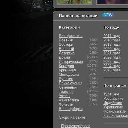
Панель навигации
Категории
По году
Все фильмы
2017 года
Боевики
(6989)
2018 года
Вестерн
(427)
2019 года
Военный
(1093)
2020 года
Детектив
(2850)
2021 года
Драма
(22440)
2022 года
Исторические
(1322)
2023 года
Комедия
(13678)
2024 года
Криминал
(4677)
2025 года
Мелодрама
(7097)
Русские
(2744)
Приключения
(2882)
По странам
Семейный
(2305)
Триллер
(11316)
Турецкие
Ужасы
(7565)
Российские
Фантастика
(3196)
Индийские
Фэнтези
(2253)
Украинские
Все подборки
Французские
Казахстански
Скоро на сайте
-
Про супергероев