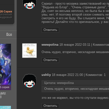
Сериал - просто мозаика заимствований из п
"Ведьма из Блэр" , "Очень странные дела", "
Да, снят он весьма неплохо, но была бы в не
-26 Серия
увы, нет. И поэтому второй сезон снимать н
гоголосый
акадровый
смотреть я его не буду. Вы слышите меня, 
проекты! Делайте что-то оригинальное, у ва
Ответить
Все
wwwpolina
18 января 2022 03:11 | Комментов
Очень нудно, вторично, нескладная мешанин
Ответить
ushliy
18 января 2022 21:00 | Комментов: 1
Цитата: wwwpolina
5 серия
Очень нудно, вторично, нескладная мешан
саду
)
это же не марвел, вы что-то спутали видимо.
Ответить