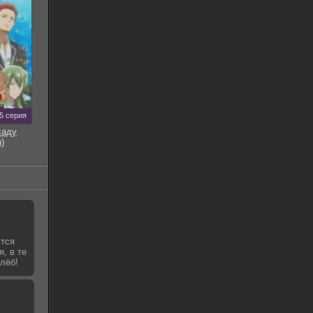
5 серия
саду
)
утся
я, в те
лёб!