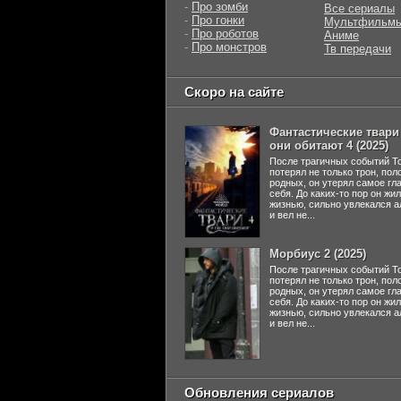
-
Про зомби
Все сериалы
-
Про гонки
Мультфильм
-
Про роботов
Аниме
-
Про монстров
Тв передачи
Скоро на сайте
Фантастические твари 
они обитают 4 (2025)
После трагичных событий Т
потерял не только трон, пол
родных, он утерял самое гл
себя. До каких-то пор он жи
жизнью, сильно увлекался а
и вел не...
Морбиус 2 (2025)
После трагичных событий Т
потерял не только трон, пол
родных, он утерял самое гл
себя. До каких-то пор он жи
жизнью, сильно увлекался а
и вел не...
Обновления сериалов