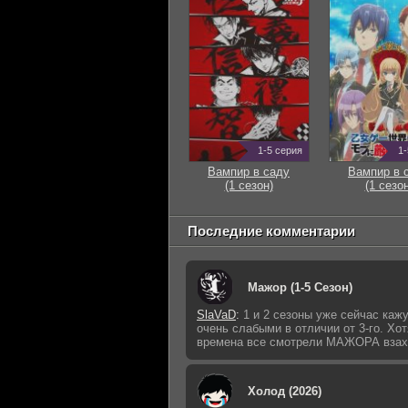
1-5 серия
1-
Вампир в саду
Вампир в 
(1 сезон)
(1 сезон
Последние комментарии
Мажор (1-5 Сезон)
SlaVaD
:
1 и 2 сезоны уже сейчас каж
очень слабыми в отличии от 3-го. Хот
времена все смотрели МАЖОРА взах
Холод (2026)