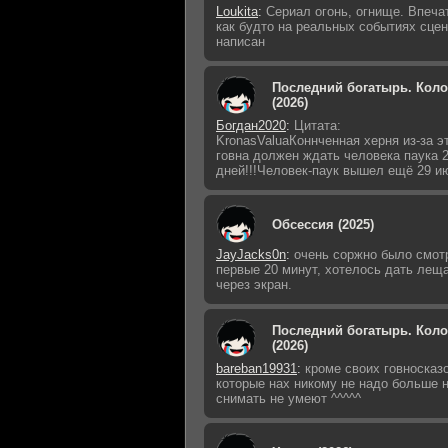
Loukita
:
Сериал огонь, огнище. Впеча
как будто на реальных событиях сце
написан
Последний богатырь. Кол
(2026)
Богдан2020
:
Цитата:
KronasValuaКоннченная херня из-за э
говна должен ждать человека паука 
дней!!!Человек-паук вышел ещё 29 ию
Обсессия (2025)
JayJacks0n
:
очень соржно было смот
первые 20 минут, хотелось дать лещ
через экран.
Последний богатырь. Кол
(2026)
bareban19931
:
кроме своих говносказ
которые нах никому не надо больше 
снимать не умеют ^^^^^