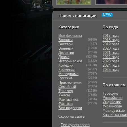
Панель навигации
Категории
По году
Все фильмы
2017 года
Боевики
(6989)
2018 года
Вестерн
(427)
2019 года
Военный
(1093)
2020 года
Детектив
(2850)
2021 года
Драма
(22440)
2022 года
Исторические
(1322)
2023 года
Комедия
(13678)
2024 года
Криминал
(4677)
2025 года
Мелодрама
(7097)
Русские
(2744)
Приключения
(2882)
По странам
Семейный
(2305)
Триллер
(11316)
Турецкие
Ужасы
(7565)
Российские
Фантастика
(3196)
Индийские
Фэнтези
(2253)
Украинские
Все подборки
Французские
Казахстански
Скоро на сайте
-
Про супергероев