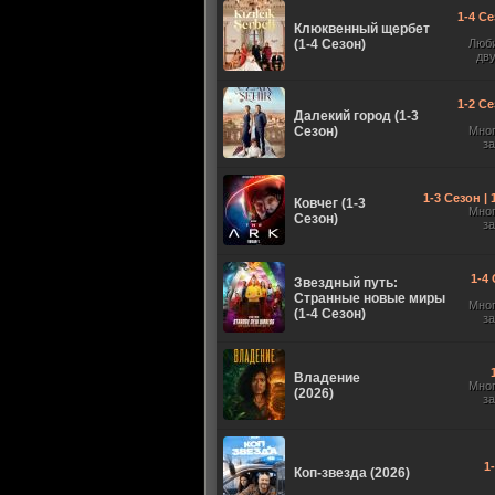
1-4 Се
Клюквенный щербет
(1-4 Сезон)
Люб
дв
1-2 Се
Далекий город (1-3
Сезон)
Мно
з
1-3 Сезон |
Ковчег (1-3
Мно
Сезон)
з
1-4 
Звездный путь:
Странные новые миры
Мно
(1-4 Сезон)
з
Владение
Мно
(2026)
з
1
Коп-звезда (2026)