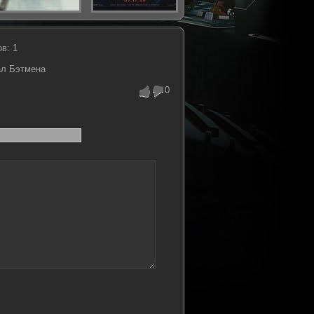
в: 1
ал Бэтмена
0