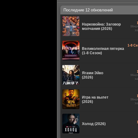
Последние 12 обновлений
Нарковойна: Заговор
Мно
молчания (2026)
з
1-8 Се
Великолепная пятерка
(1-8 Сезон)
Ягами Эйко
Мно
(2026)
з
Игра на вылет
Мно
(2026)
з
Холод (2026)