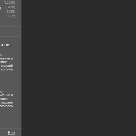
(13065)
ы
(3498)
(1955)
(3362)
и где
ор
ожение и
авное –
л падшей
лкоголем
ор
ожение и
авное –
л падшей
лкоголем
Все