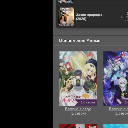
Закон природы
Мно
(2026)
з
Обновления Аниме
1-5 серия
1-
Вампир в саду
Вампир в 
(1 сезон)
(1 сезон