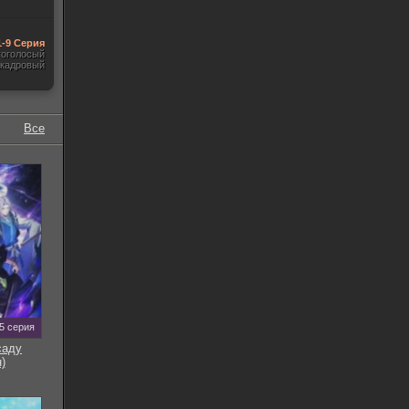
1-9 Серия
гоголосый
акадровый
Все
5 серия
саду
)