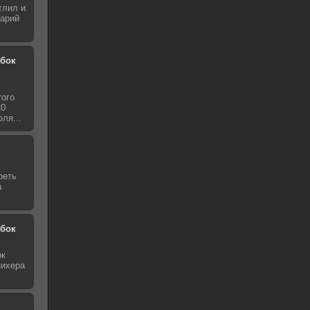
тлил и
нарий
обок
того
20
ля...
реть
а
обок
ок
нихера