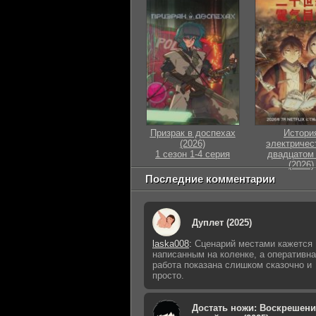
Призрак в доспехах
Истори
(2026)
электричес
1 сезон 1-4 серия
двадцатом 
(2026)
1 сезон 1-4
Последние комментарии
Дуплет (2025)
laska008
:
Сценарий местами кажется
написанным на коленке, а оперативн
работа показана слишком сказочно и
просто.
Достать ножи: Воскрешени