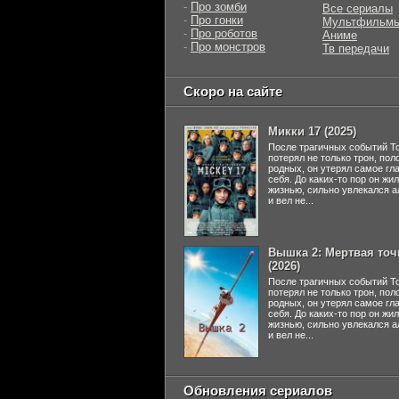
-
Про зомби
Все сериалы
-
Про гонки
Мультфильм
-
Про роботов
Аниме
-
Про монстров
Тв передачи
Скоро на сайте
Микки 17 (2025)
После трагичных событий Т
потерял не только трон, пол
родных, он утерял самое гл
себя. До каких-то пор он жи
жизнью, сильно увлекался а
и вел не...
Вышка 2: Мертвая точ
(2026)
После трагичных событий Т
потерял не только трон, пол
родных, он утерял самое гл
себя. До каких-то пор он жи
жизнью, сильно увлекался а
и вел не...
Обновления сериалов