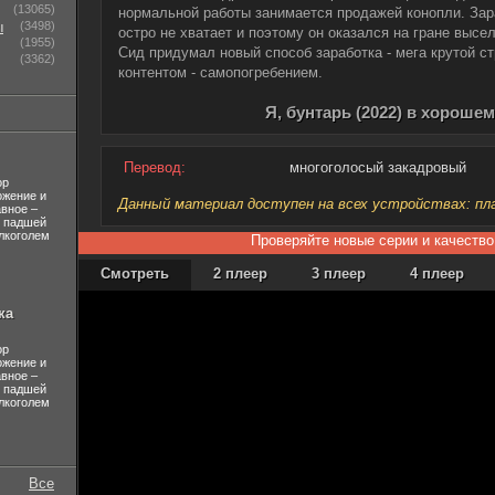
(13065)
нормальной работы занимается продажей конопли. Зар
ы
(3498)
остро не хватает и поэтому он оказался на гране высе
(1955)
Сид придумал новый способ заработка - мега крутой с
(3362)
контентом - самопогребением.
Я, бунтарь (2022) в хороше
Перевод:
многоголосый закадровый
ор
ожение и
Данный материал доступен на всех устройствах: план
авное –
л падшей
лкоголем
Проверяйте новые серии и качество
Смотреть
2 плеер
3 плеер
4 плеер
ка
ор
ожение и
авное –
л падшей
лкоголем
Все