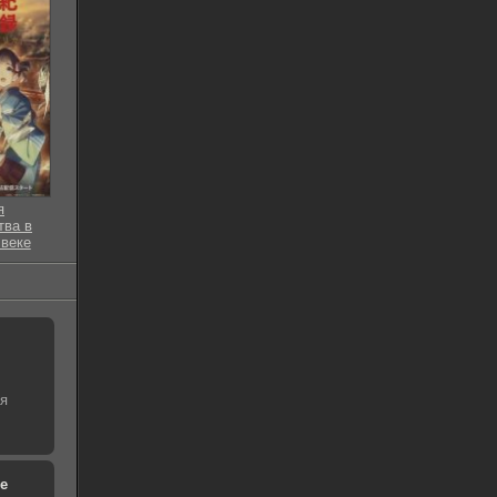
я
тва в
веке
 серия
ая
е