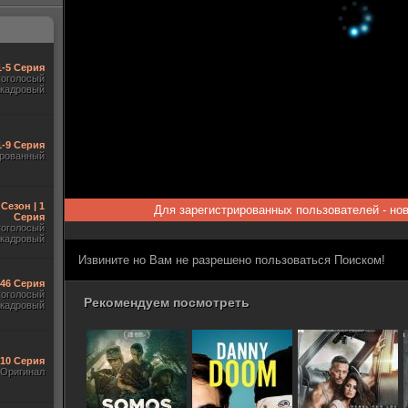
1-5 Серия
гоголосый
акадровый
1-9 Серия
рованный
 Сезон | 1
Для зарегистрированных пользователей - но
Серия
гоголосый
акадровый
Извините но Вам не разрешено пользоваться Поиском!
-46 Серия
гоголосый
Рекомендуем посмотреть
акадровый
-10 Серия
Оригинал