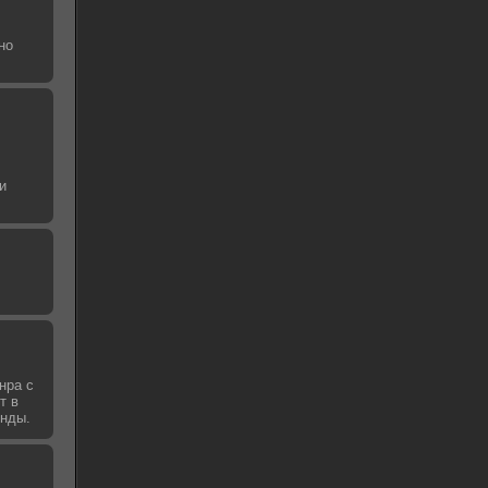
но
и
нра с
т в
унды.