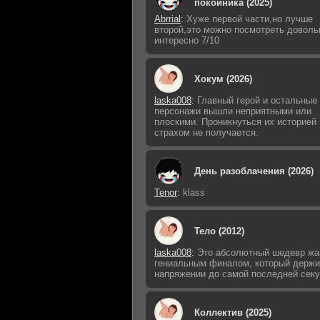
покойника (2025)
Abrrial
:
Хуже первой части,но лучше
второй,это можно посмотреть доволь
интересно 7/10
Хокум (2026)
laska008
:
Главный герой и остальные
персонажи вышли неприятными или
плоскими. Проникнуться их историей 
страхом не получается.
День разоблачения (2026)
Tenor
:
klass
Тело (2012)
laska008
:
Это абсолютный шедевр жа
гениальным финалом, который держи
напряжении до самой последней сек
Коллектив (2025)