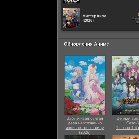
Мистер Килл
Мно
(2026)
з
Обновления Аниме
Забывчивая святая
Вечная воля
дева неосознанно
Сезон)
изливает свою силу
1 сезон 1-4
(2026)
1 сезон 1-4 серия