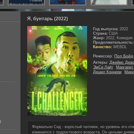
Я, бунтарь (2022)
Год выпуска:
2022
Страна:
США
Жанр:
2022, Комедия
Продолжительность:
Качество:
WEBDL
Режиссер:
Пол Бойд
Актеры:
Джеймс Дюв
ЭмСи Лайт
Маргарет
Дешил Коннери
Мики
е
Формально Сид - взрослый человек, но уровень его отв
изменился с подросткового возраста. Он целыми днями