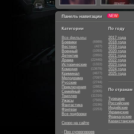
Панель навигации
Категории
По году
Все фильмы
2017 года
Боевики
(6989)
2018 года
Вестерн
(427)
2019 года
Военный
(1093)
2020 года
Детектив
(2850)
2021 года
Драма
(22440)
2022 года
Исторические
(1322)
2023 года
Комедия
(13678)
2024 года
Криминал
(4677)
2025 года
Мелодрама
(7097)
Русские
(2744)
Приключения
(2882)
По странам
Семейный
(2305)
Триллер
(11316)
Турецкие
Ужасы
(7565)
Российские
Фантастика
(3196)
Индийские
Фэнтези
(2253)
Украинские
Все подборки
Французские
Казахстански
Скоро на сайте
-
Про супергероев