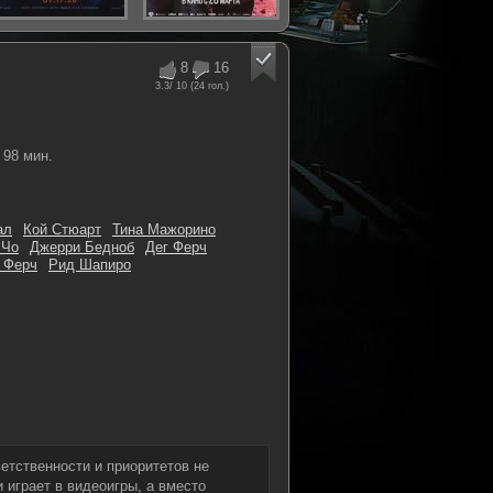
8
16
3.3
/ 10 (
24
гол.)
98 мин.
ал
Кой Стюарт
Тина Мажорино
 Чо
Джерри Бедноб
Дег Ферч
 Ферч
Рид Шапиро
етственности и приоритетов не
 играет в видеоигры, а вместо