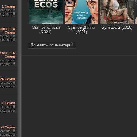
1 Серия
гоголосый
акадровый
Мы - отголоски
Судный Дэнни
Бунтарь 2 (2018)
езон | 1-6
(2021)
(2021)
Серия
ительский
гоголосый
Добавить комментарий
езон | 1-6
Серия
гоголосый
акадровый
-24 Серия
гоголосый
акадровый
1 Серия
гоголосый
акадровый
 1-8 Серия
гоголосый
акадровый