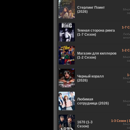
Стерлинг Поинт
Мно
(2026)
з
1-7 С
Темная сторона ринга
(1-7 Сезон)
Люб
мно
1-2 С
Магазин для киллеров
(1-2 Сезон)
Мно
з
1
Черный коралл
Мно
(2026)
з
Любимая
Мно
сотрудница (2026)
з
1-3 Сезон |
1670 (1-3
Мно
Сезон)
з