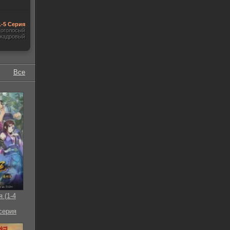
1-5 Серия
гоголосый
акадровый
Все
 (1-4
 серия