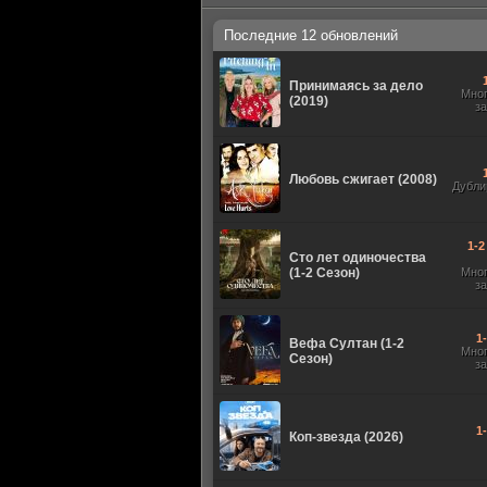
Последние 12 обновлений
Принимаясь за дело
Мно
(2019)
з
Любовь сжигает (2008)
Дубли
1-2
Сто лет одиночества
(1-2 Сезон)
Мно
з
1
Вефа Султан (1-2
Мно
Сезон)
з
1
Коп-звезда (2026)