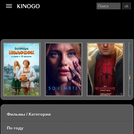
ok
Фильмы / Категории
По году