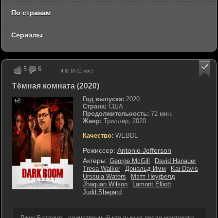
По странам
Сериалы
5
6
4.6
/ 10 (
11
гол.)
Тёмная комната (2020)
Год выпуска:
2020
Страна:
США
Продолжительность:
72 мин.
Жанр:
Триллер, 2020
Качество:
WEBDL
Режиссер:
Antonio Jefferson
Актеры:
George McGill
David Hanauer
Tresa Walker
Дональд Имм
Kai Davis
Urssula Waters
Мэтт Неуфелд
Jhaquan Wilson
Lamont Elliott
Judd Shepard
Джек Батленд - единственный кто выжил после жестокого