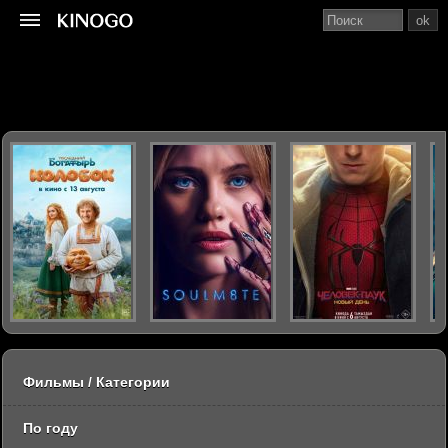
ok
Фильмы / Категории
По году