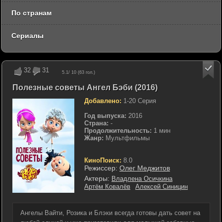
По странам
Сериалы
32
31
5.1
/ 10 (
63
гол.)
Полезные советы Ангел Бэби (2016)
Добавлено:
1-20 Серия
Год выпуска:
2016
Страна:
-
Продолжительность:
1 мин
Жанр:
Мультфильмы
КиноПоиск:
8.0
Режиссер:
Олег Меджитов
Актеры:
Владлена Осичкина
Артём Ковалёв
Алексей Синицин
Ангелы Вайти, Розика и Блэки всегда готовы дать совет на