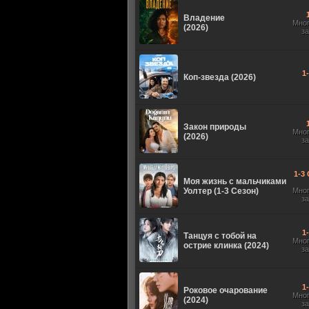
Владение
Мно
(2026)
з
1
Коп-звезда (2026)
Закон природы
Мно
(2026)
з
1-3 
Моя жизнь с мальчиками
Уолтер (1-3 Сезон)
Мно
з
1
Танцуя с тобой на
Мно
острие клинка (2024)
з
1
Роковое очарование
Мно
(2024)
з