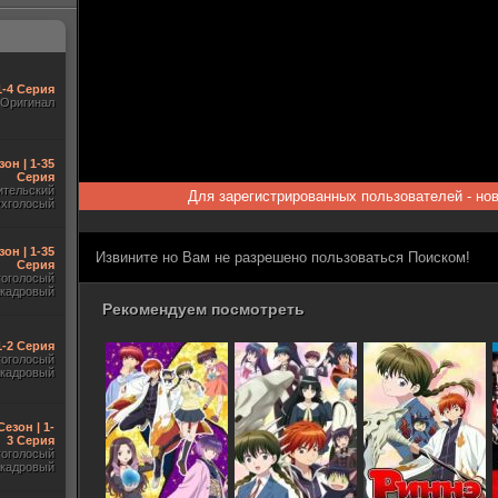
1-4 Серия
Оригинал
зон | 1-35
Серия
ительский
Для зарегистрированных пользователей - но
ухголосый
зон | 1-35
Извините но Вам не разрешено пользоваться Поиском!
Серия
гоголосый
акадровый
Рекомендуем посмотреть
 1-2 Серия
гоголосый
акадровый
Сезон | 1-
3 Серия
гоголосый
акадровый