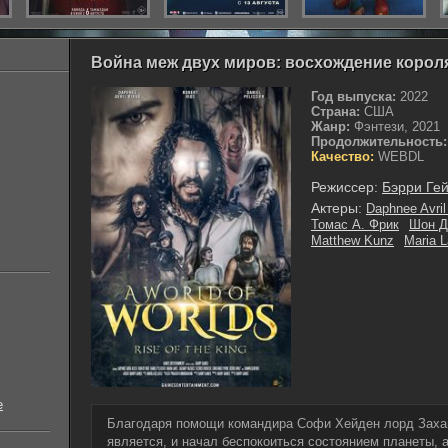
Война меж двух миров: восхождение короля
Год выпуска:
2022
Страна:
США
Жанр:
Фэнтези, 2021
Продолжительность:
Качество:
WEBDL
Режиссер:
Бэрри Ге
Актеры:
Daphnee Avril
Томас А. Фрик
Шон Д
Matthew Kunz
Maria 
е
Благодаря помощи командира Софи Хейден лорд Захай
является, и начал беспокоиться состоянием планеты, а