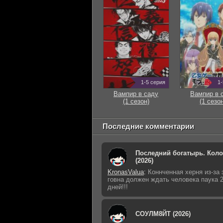
1-5 серия
1-
Вампир в саду
Вампир в 
(1 сезон)
(1 сезон
Последние комментарии
Последний богатырь. Кол
(2026)
KronasValua
:
Коннченная херня из-за 
говна должен ждать человека паука 
дней!!!
СОУЛМ8ЙТ (2026)