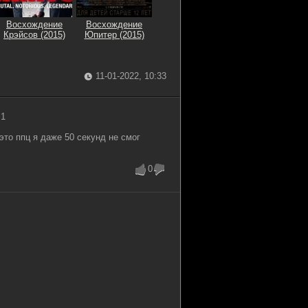
Восхождение
Восхождение
Крэйсов (2015)
Юпитер (2015)
11-01-2022, 10:33
 1
то ппц я даже 50 секунд не смог
0