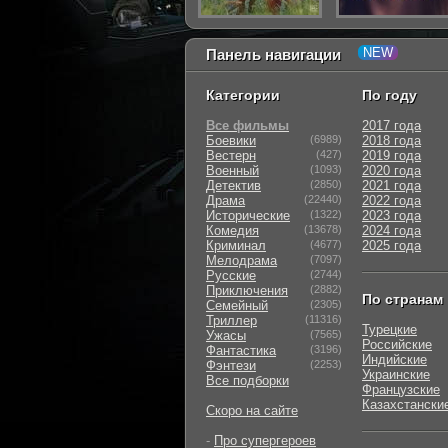
Панель навигации
Категории
По году
Все фильмы
2017 года
Боевики
(6989)
2018 года
Вестерн
(427)
2019 года
Военный
(1093)
2020 года
Детектив
(2850)
2021 года
Драма
(22440)
2022 года
Исторические
(1322)
2023 года
Комедия
(13678)
2024 года
Криминал
(4677)
2025 года
Мелодрама
(7097)
Русские
(2744)
Приключения
(2882)
По странам
Семейный
(2305)
Триллер
(11316)
Турецкие
Ужасы
(7565)
Российские
Фантастика
(3196)
Индийские
Фэнтези
(2253)
Украинские
Все подборки
Французские
Казахстански
Скоро на сайте
-
Про супергероев