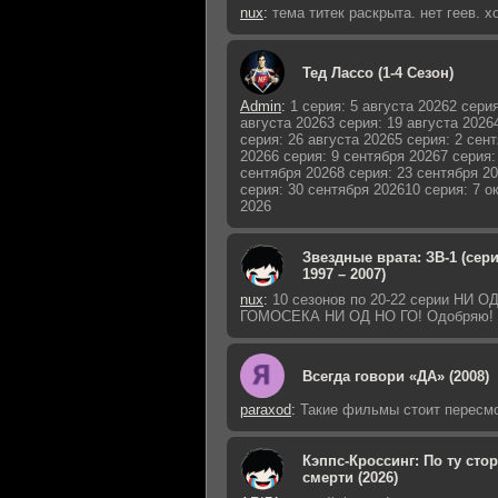
nux
:
тема титек раскрыта. нет геев. 
Тед Лассо (1-4 Сезон)
Admin
:
1 серия: 5 августа 20262 серия
августа 20263 серия: 19 августа 2026
серия: 26 августа 20265 серия: 2 сен
20266 серия: 9 сентября 20267 серия:
сентября 20268 серия: 23 сентября 2
серия: 30 сентября 202610 серия: 7 о
2026
Звездные врата: ЗВ-1 (сер
1997 – 2007)
nux
:
10 сезонов по 20-22 серии НИ 
ГОМОСЕКА НИ ОД НО ГО! Одобряю!
Всегда говори «ДА» (2008)
paraxod
:
Такие фильмы стоит пересм
Кэппс-Кроссинг: По ту сто
смерти (2026)