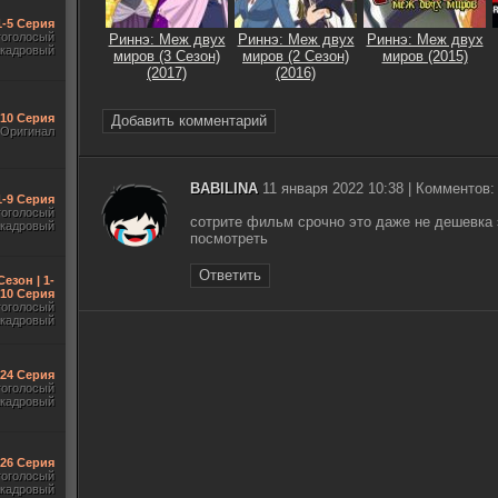
1-5 Серия
гоголосый
Риннэ: Меж двух
Риннэ: Меж двух
Риннэ: Меж двух
акадровый
миров (3 Cезон)
миров (2 Сезон)
миров (2015)
(2017)
(2016)
-10 Серия
Добавить комментарий
Оригинал
BABILINA
11 января 2022 10:38 | Комментов:
1-9 Серия
гоголосый
сотрите фильм срочно это даже не дешевка э
акадровый
посмотреть
Ответить
Сезон | 1-
10 Серия
гоголосый
акадровый
-24 Серия
гоголосый
акадровый
-26 Серия
гоголосый
акадровый