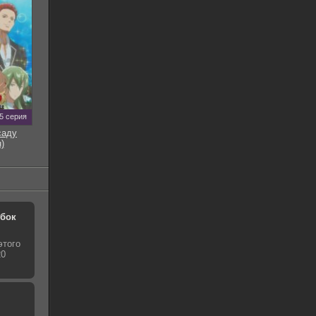
5 серия
саду
)
обок
этого
20