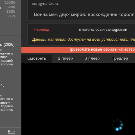
(13065)
колдуна Сила.
ы
(3498)
(1955)
Война меж двух миров: восхождение короля 
(3362)
Перевод:
многоголосый закадровый
Данный материал доступен на всех устройствах: план
 (2026)
Проверяйте новые серии и качество
ор
ожение и
авное –
Смотреть
2 плеер
3 плеер
Трейлер
л падшей
лкоголем
4:
ор
ожение и
авное –
л падшей
лкоголем
Все