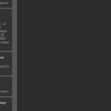
хорошо
: 12
4
тября
 16
0269
ктября
иал
ОДНОГО
отреть
рону