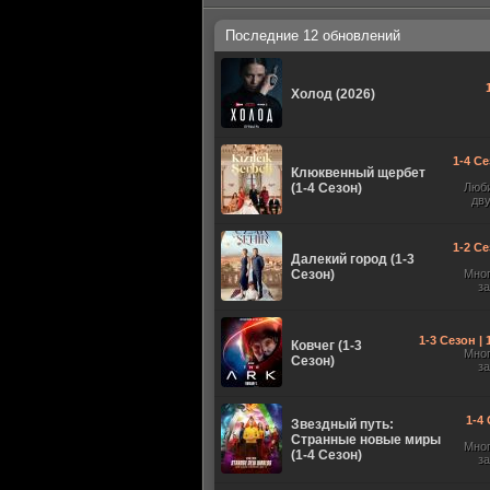
Последние 12 обновлений
Холод (2026)
1-4 Се
Клюквенный щербет
(1-4 Сезон)
Люб
дв
1-2 Се
Далекий город (1-3
Сезон)
Мно
з
1-3 Сезон |
Ковчег (1-3
Мно
Сезон)
з
1-4 
Звездный путь:
Странные новые миры
Мно
(1-4 Сезон)
з