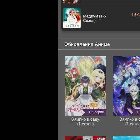
1-5 С
Медиум (1-5
Сезон)
Обновления Аниме
1-5 серия
1-
Вампир в саду
Вампир в 
(1 сезон)
(1 сезон