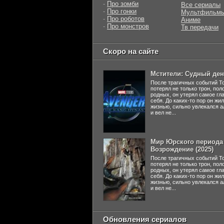
-
Про зомби
Все сериалы
-
Про гонки
Мультфильм
-
Про роботов
Аниме
-
Про монстров
Тв передачи
Скоро на сайте
Мстители: Судный день
После трагичных событий Т
потерял не только трон, пол
родных, он утерял самое гл
себя. До каких-то пор он жи
жизнью, сильно увлекался а
и вел не...
Мир Юрского периода 
Возрождение (2025)
После трагичных событий Т
потерял не только трон, пол
родных, он утерял самое гл
себя. До каких-то пор он жи
жизнью, сильно увлекался а
и вел не...
Обновления сериалов