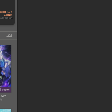
езон | 1-4
Серия
Оригинал
Все
5 серия
саду
)