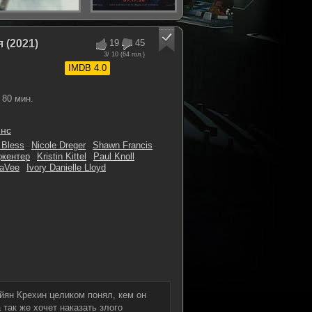
 (2021)
19
45
3
/ 10 (
64
гол.)
IMDB 4.0
80 мин.
йнс
 Bless
Nicole Dreger
Shawn Francis
жентер
Kristin Kittel
Paul Knoll
LaVee
Ivory Danielle Lloyd
ян Крехин целиком понял, кем он
 так же хочет наказать злого