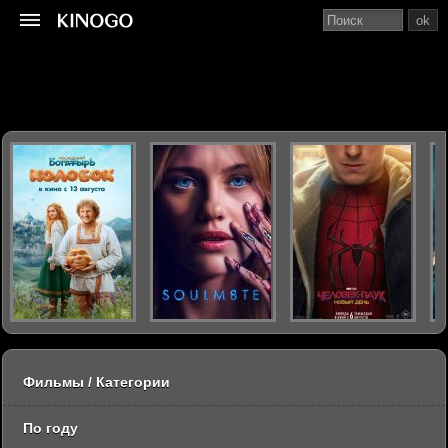
ok
Фильмы / Категории
По году