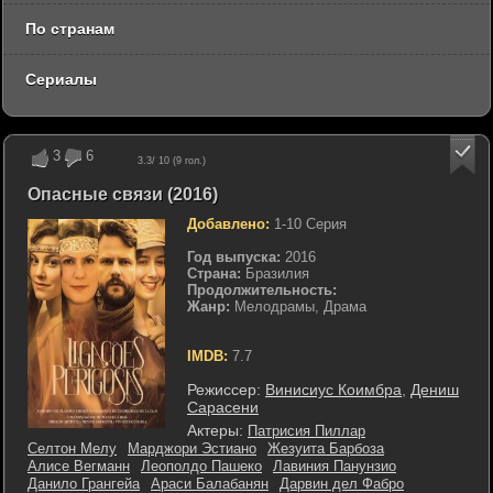
По странам
Сериалы
3
6
3.3
/ 10 (
9
гол.)
Опасные связи (2016)
Добавлено:
1-10 Серия
Год выпуска:
2016
Страна:
Бразилия
Продолжительность:
Жанр:
Мелодрамы, Драма
IMDB:
7.7
Режиссер:
Винисиус Коимбра
,
Дениш
Сарасени
Актеры:
Патрисия Пиллар
Селтон Мелу
Марджори Эстиано
Жезуита Барбоза
Алисе Вегманн
Леополдо Пашеко
Лавиния Панунзио
Данило Грангейа
Араси Балабанян
Дарвин дел Фабро