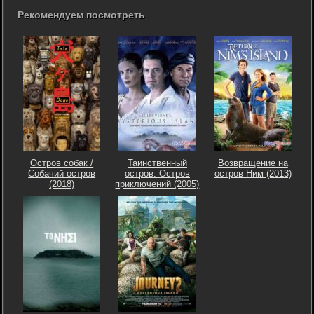
Рекомендуем посмотреть
Остров собак /
Таинственный
Возвращение на
Собачий остров
остров: Остров
остров Ним (2013)
(2018)
приключений (2005)