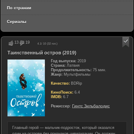
По странам
Сериалы
13
19
4.1
/ 10 (
32
гол.)
Таинственный остров (2019)
Год выпуска:
2019
Страна:
Латвия
Продолжительность:
75 мин.
Жанр:
Мультфильмы
Качество:
BDRip
КиноПоиск:
6.4
IMDB:
6.7
Режиссер:
Гинтс Зильбалодис
Главный герой — мальчик-подросток, который оказался
один на острове без признаков цивилизации. Он должен