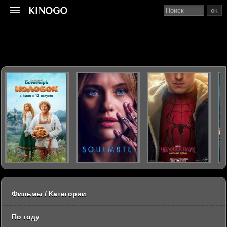
ok
Фильмы / Категории
По году