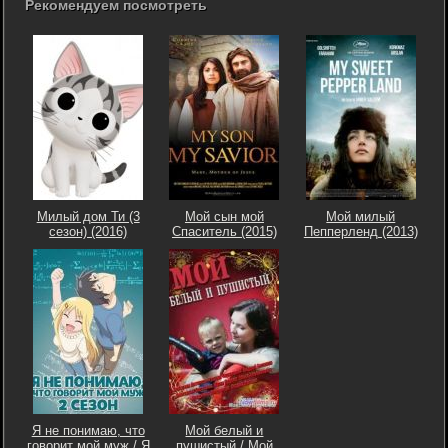
Рекомендуем посмотреть
Милый дом Ти (3
Мой сын мой
Мой милый
сезон) (2016)
Спаситель (2015)
Пепперленд (2013)
Я не понимаю, что
Мой белый и
говорит мой муж / Я
пушистый / Мой