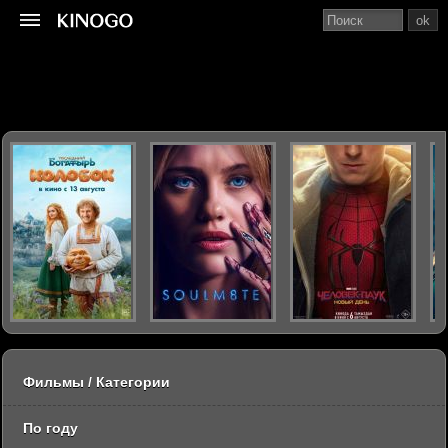
ok
Фильмы / Категории
По году