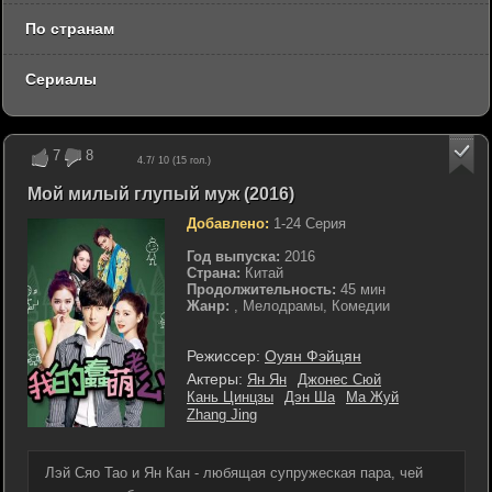
По странам
Сериалы
7
8
4.7
/ 10 (
15
гол.)
Мой милый глупый муж (2016)
Добавлено:
1-24 Серия
Год выпуска:
2016
Страна:
Китай
Продолжительность:
45 мин
Жанр:
, Мелодрамы, Комедии
Режиссер:
Оуян Фэйцян
Актеры:
Ян Ян
Джонес Сюй
Кань Цинцзы
Дэн Ша
Ма Жуй
Zhang Jing
Лэй Сяо Тао и Ян Кан - любящая супружеская пара, чей