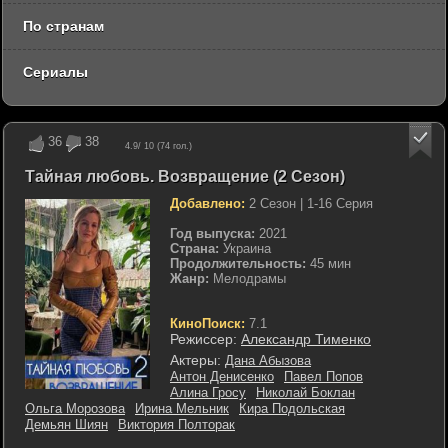
По странам
Сериалы
36
38
4.9
/ 10 (
74
гол.)
Тайная любовь. Возвращение (2 Сезон)
Добавлено:
2 Сезон | 1-16 Серия
Год выпуска:
2021
Страна:
Украина
Продолжительность:
45 мин
Жанр:
Мелодрамы
КиноПоиск:
7.1
Режиссер:
Александр Тименко
Актеры:
Дана Абызова
Антон Денисенко
Павел Попов
Алина Гросу
Николай Боклан
Ольга Морозова
Ирина Мельник
Кира Подольская
Демьян Шиян
Виктория Полторак