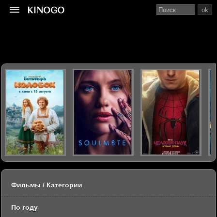
ok
Фильмы / Категории
По году