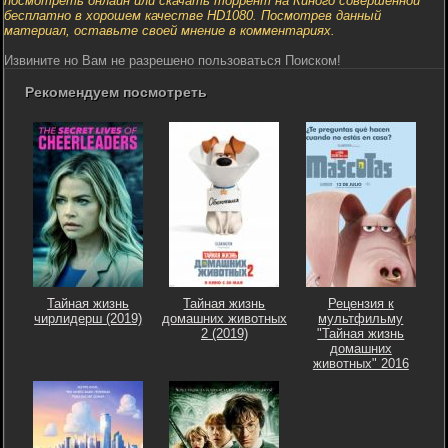
посмотреть онлайн или скачать торрент на Киного совершенной
бесплатно в хорошем качестве HD1080. Посмотрев данный
материал, оставьте своей мнение в комментариях.
Извините но Вам не разрешено пользоваться Поиском!
Рекомендуем посмотреть
Тайная жизнь
Тайная жизнь
Рецензия к
чирлидерш (2019)
домашних животных
мультфильму
2 (2019)
"Тайная жизнь
домашних
животных" 2016