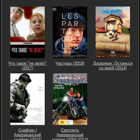
Что такое "не везёт"
Частицы (2019)
Дораэмон: Останься
(2017)
со мной (2014)
Снайпер /
Смотреть
Американский
Американский
снайпер (2014)
чоппер (2004-2012)