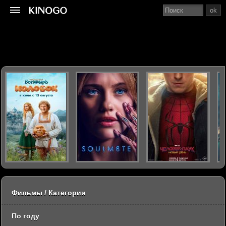
ok
Фильмы / Категории
По году