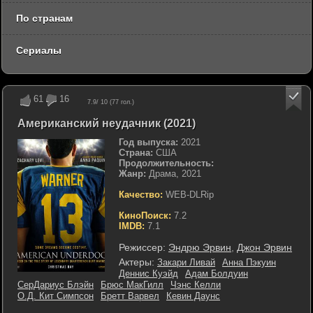
По странам
Сериалы
61
16
7.9
/ 10 (
77
гол.)
Американский неудачник (2021)
Год выпуска:
2021
Страна:
США
Продолжительность:
Жанр:
Драма, 2021
Качество:
WEB-DLRip
КиноПоиск:
7.2
IMDB:
7.1
Режиссер:
Эндрю Эрвин
,
Джон Эрвин
Актеры:
Закари Ливай
Анна Пэкуин
Деннис Куэйд
Адам Болдуин
СерДариус Блэйн
Брюс МакГилл
Чэнс Келли
О.Д. Кит Симпсон
Бретт Варвел
Кевин Даунс