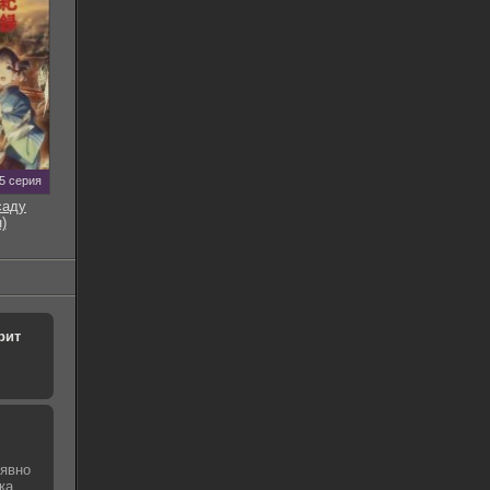
5 серия
саду
)
рит
 явно
ка.