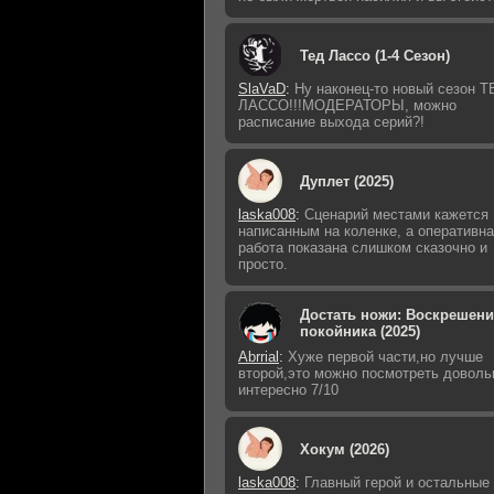
Тед Лассо (1-4 Сезон)
SlaVaD
:
Ну наконец-то новый сезон Т
ЛАССО!!!МОДЕРАТОРЫ, можно
расписание выхода серий?!
Дуплет (2025)
laska008
:
Сценарий местами кажется
написанным на коленке, а оперативн
работа показана слишком сказочно и
просто.
Достать ножи: Воскрешени
покойника (2025)
Abrrial
:
Хуже первой части,но лучше
второй,это можно посмотреть доволь
интересно 7/10
Хокум (2026)
laska008
:
Главный герой и остальные