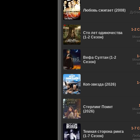
Любовь сжигает (2008)
Дубли
1-2 С
Сто лет одиночества
(1-2 Сезон)
Мно
з
1
Вефа Султан (1-2
Мно
Сезон)
з
1
Коп-звезда (2026)
Стерлинг Поинт
Мно
(2026)
з
1-7 С
Темная сторона ринга
(1-7 Сезон)
Люб
мно