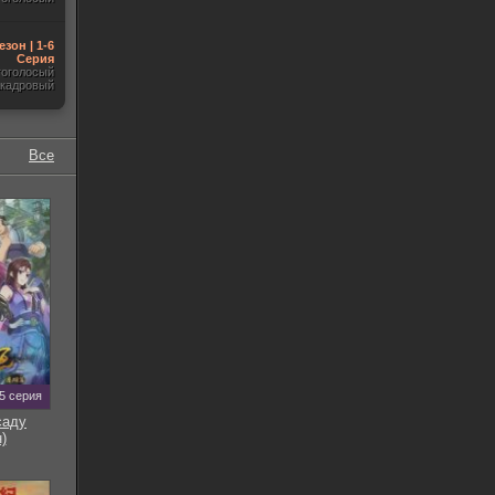
езон | 1-6
Серия
гоголосый
акадровый
Все
5 серия
саду
)