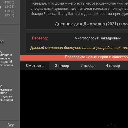
(13065)
Понимал, что дома у него есть несовершеннолетний ре
ы
(3498)
специальный дневник, где пытался изложить принципы,
(1955)
Вскоре Чарльз был убит и его дневник весьма пригоди
(3362)
Дневник для Джордана (2021) в х
Перевод:
многоголосый закадровый
99
Данный материал доступен на всех устройствах: план
ор
ожение и
Проверяйте новые серии и качество
авное –
л падшей
лкоголем
Смотреть
2 плеер
3 плеер
4 плеер
ор
ожение и
авное –
л падшей
лкоголем
Все