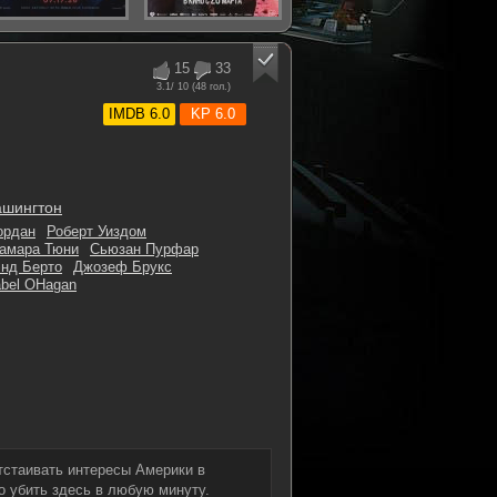
15
33
3.1
/ 10 (
48
гол.)
IMDB 6.0
KP 6.0
ашингтон
ордан
Роберт Уиздом
амара Тюни
Сьюзан Пурфар
нд Берто
Джозеф Брукс
bel OHagan
тстаивать интересы Америки в
о убить здесь в любую минуту.