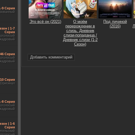
1-9 Серия
рованный
Это всё он (2021)
О моём
Под личиной
перерождении в
(2016)
Л
езон | 1-7
слизь. Дневник
Серия
слизи-попаданца /
гоголосый
акадровый
Дневник слизи (1-2
Сезон)
-46 Серия
Добавить комментарий
гоголосый
акадровый
-10 Серия
Оригинал
1-8 Серия
гоголосый
акадровый
езон | 1-6
Серия
ительский
гоголосый