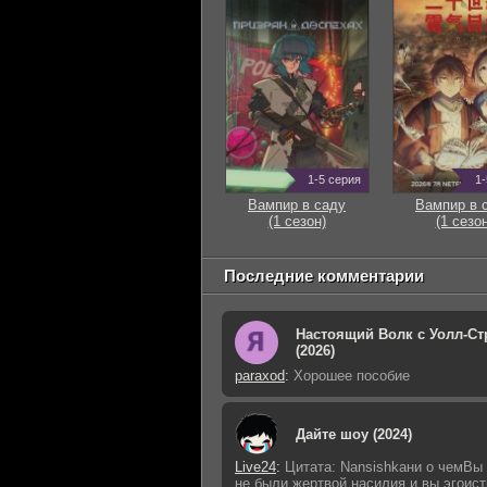
1-5 серия
1-
Вампир в саду
Вампир в 
(1 сезон)
(1 сезон
Последние комментарии
Настоящий Волк с Уолл-Ст
(2026)
paraxod
:
Хорошее пособие
Дайте шоу (2024)
Live24
:
Цитата: Nansishkaни о чемВы
не были жертвой насилия и вы эгоист