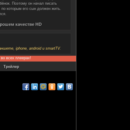
бёнок. Поэтому он начал писать
 по которым его сын должен жить.
лся.
орошем качестве HD
шете, iphone, android и smartTV.
 во всех плеерах!
Трейлер