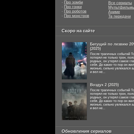
-
Про зомби
Все сериалы
-
Про гонки
Мультфильм
-
Про роботов
Аниме
-
Про монстров
Тв передачи
Скоро на сайте
Бегущий по лезвию 20
(2025)
После трагичных событий Т
потерял не только трон, пол
родных, он утерял самое гл
себя. До каких-то пор он жи
жизнью, сильно увлекался а
и вел не...
Воздух 2 (2025)
После трагичных событий Т
потерял не только трон, пол
родных, он утерял самое гл
себя. До каких-то пор он жи
жизнью, сильно увлекался а
и вел не...
Обновления сериалов