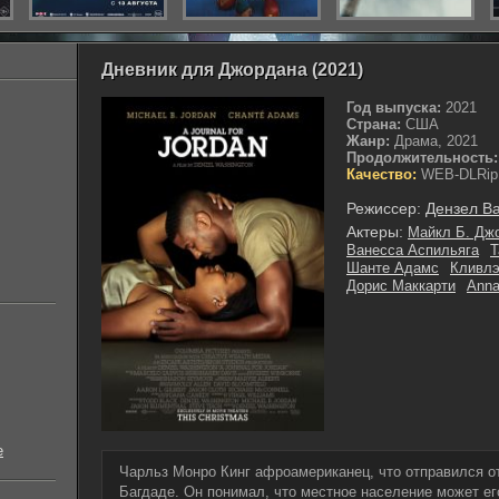
Дневник для Джордана (2021)
Год выпуска:
2021
Страна:
США
Жанр:
Драма, 2021
Продолжительность:
Качество:
WEB-DLRip
Режиссер:
Дензел В
Актеры:
Майкл Б. Дж
Ванесса Аспильяга
Т
Шанте Адамс
Кливлэ
Дорис Маккарти
Anna
е
Чарльз Монро Кинг афроамериканец, что отправился о
Багдаде. Он понимал, что местное население может ег