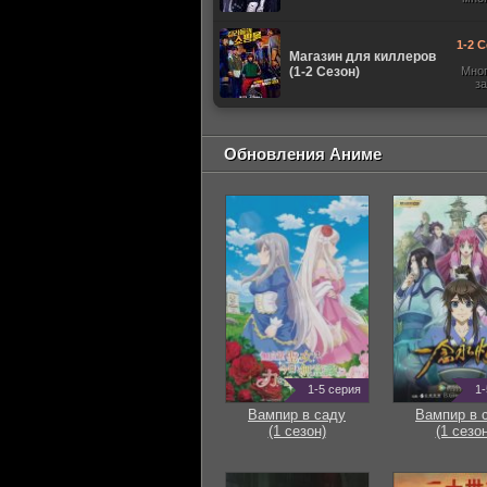
1-2 С
Магазин для киллеров
(1-2 Сезон)
Мно
з
Обновления Аниме
1-5 серия
1-
Вампир в саду
Вампир в 
(1 сезон)
(1 сезон