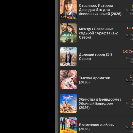
Странное: Истории
Дзюндзи Ито для
Мно
з
бессонных ночей (2026)
1-2 
Между / Связанные
судьбой / Арафта (1-2
Мно
Сезон)
з
1-2 Се
Далекий город (1-3
Сезон)
Мно
з
1
Тысяча ароматов
Мно
(2026)
з
Убийства в Бенидорме /
Убойный Бенидорм
Мно
з
(2026)
Возможная любовь
Мно
(2026)
з