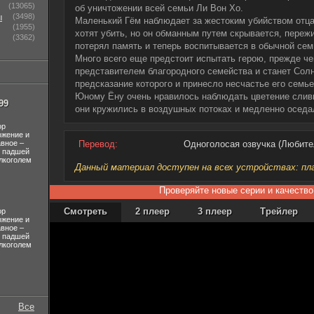
(13065)
об уничтожении всей семьи Ли Вон Хо.
ы
(3498)
Маленький Гём наблюдает за жестоким убийством отца
(1955)
хотят убить, но он обманным путем скрывается, пережи
(3362)
потерял память и теперь воспитывается в обычной семь
Много всего еще предстоит испытать герою, прежде че
представителем благородного семейства и станет Сол
предсказание которого и принесло несчастье его семье
Юному Ёну очень нравилось наблюдать цветение сливы
99
они кружились в воздушных потоках и медленно осед
ор
ожение и
авное –
Перевод:
Одноголосая озвучка (Любите
л падшей
лкоголем
Данный материал доступен на всех устройствах: план
Проверяйте новые серии и качество
Смотреть
2 плеер
3 плеер
Трейлер
ор
ожение и
авное –
л падшей
лкоголем
Все