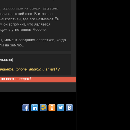
, разорением их семьи. Его тоже
вая жестокий шок. В итоге он
е крестьян, где его называют Ён.
м он вспомнит, что является
нцем в угнетенном Чосоне,
.
, момент опадания лепестков, когда
али на землю…
льская)
шете, iphone, android и smartTV.
 во всех плеерах!