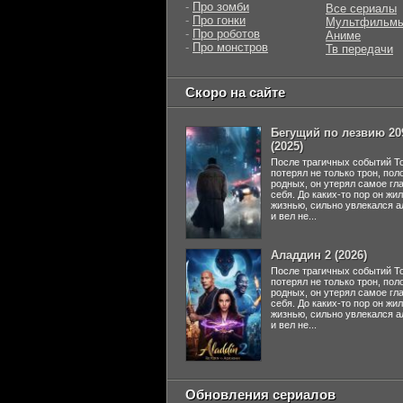
-
Про зомби
Все сериалы
-
Про гонки
Мультфильм
-
Про роботов
Аниме
-
Про монстров
Тв передачи
Скоро на сайте
Бегущий по лезвию 20
(2025)
После трагичных событий Т
потерял не только трон, пол
родных, он утерял самое гл
себя. До каких-то пор он жи
жизнью, сильно увлекался а
и вел не...
Аладдин 2 (2026)
После трагичных событий Т
потерял не только трон, пол
родных, он утерял самое гл
себя. До каких-то пор он жи
жизнью, сильно увлекался а
и вел не...
Обновления сериалов