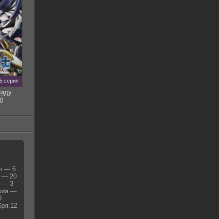
5 серия
саду
)
я — 6
я — 20
я — 3
ерия —
0
бря;12