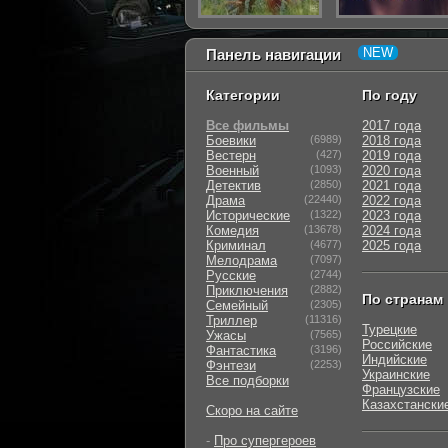
Панель навигации
Категории
По году
Все фильмы
2017 года
Боевики
(6989)
2018 года
Вестерн
(427)
2019 года
Военный
(1093)
2020 года
Детектив
(2850)
2021 года
Драма
(22440)
2022 года
Исторические
(1322)
2023 года
Комедия
(13678)
2024 года
Криминал
(4677)
2025 года
Мелодрама
(7097)
Русские
(2744)
Приключения
(2882)
По странам
Семейный
(2305)
Триллер
(11316)
Турецкие
Ужасы
(7565)
Российские
Фантастика
(3196)
Индийские
Фэнтези
(2253)
Украинские
Все подборки
Французские
Казахстански
Скоро на сайте
-
Про супергероев