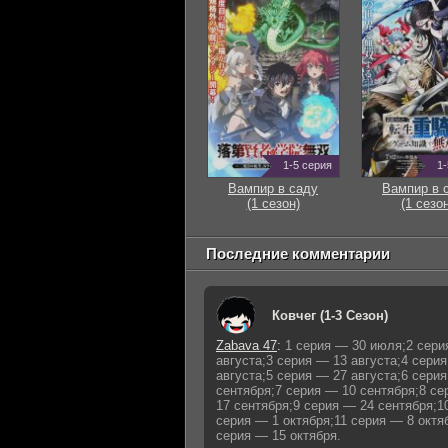
1-5 серия
1-
Вампир в саду
Вампир в 
(1 сезон)
(1 сезон
Последние комментарии
Ковчег (1-3 Сезон)
Zabava 47
:
1 серия — 30 июля;2 сери
августа;3 серия — 13 августа;4 сери
августа;5 серия — 27 августа;6 сери
сентября;7 серия — 10 сентября;8 с
17 сентября;9 серия — 24 сентября;1
серия — 1 октября;11 серия — 8 октя
серия — 15 октября.