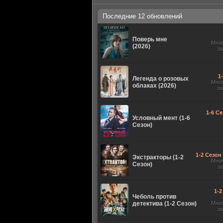
Последние 12 обновлений
Поверь мне
Мно
(2026)
з
1
Легенда о розовых
Мно
облаках (2026)
з
1-6 Се
Условный мент (1-6
Сезон)
1-2 Сезон 
Экстракторы (1-2
Мно
Сезон)
з
1-2
Чеболь против
детектива (1-2 Сезон)
Мно
з