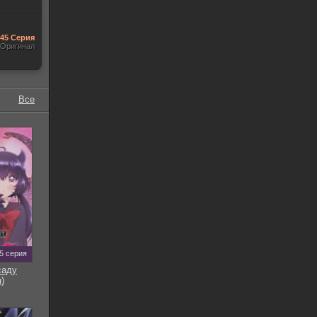
545 Серия
Оригинал
Все
5 серия
саду
)