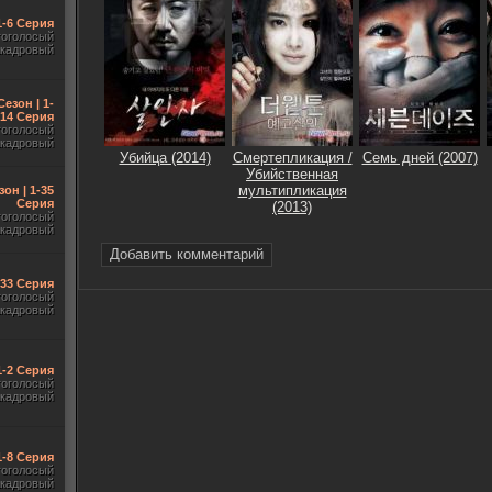
1-6 Серия
гоголосый
акадровый
Сезон | 1-
14 Серия
гоголосый
акадровый
Убийца (2014)
Смертепликация /
Семь дней (2007)
Убийственная
мультипликация
зон | 1-35
Серия
(2013)
гоголосый
акадровый
Добавить комментарий
-33 Серия
гоголосый
акадровый
1-2 Серия
гоголосый
акадровый
1-8 Серия
гоголосый
акадровый