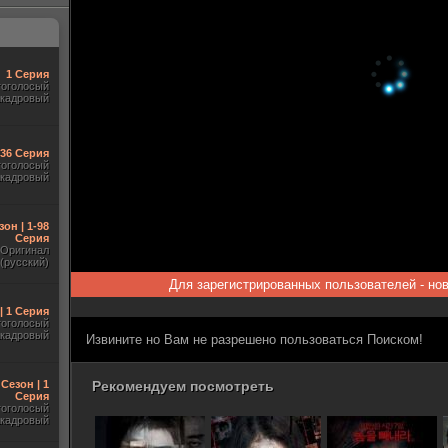
1 Серия
гоголосый
акадровый
-36 Серия
гоголосый
акадровый
зон | 1-98
Серия
Оригинал
(русский)
Для зарегистрированных пользователей - но
| 1 Серия
гоголосый
акадровый
Извините но Вам не разрешено пользоваться Поиском!
 Сезон | 1
Рекомендуем посмотреть
Серия
гоголосый
акадровый