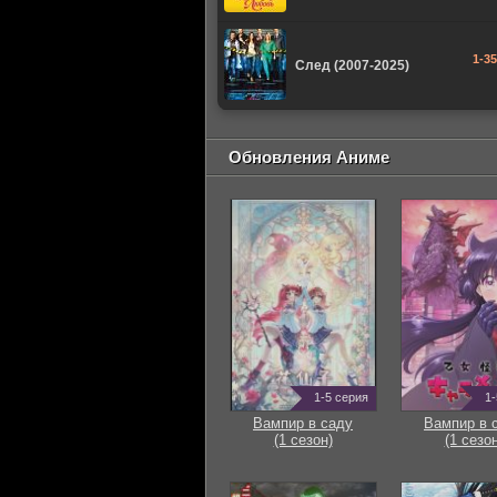
1-3
След (2007-2025)
Обновления Аниме
1-5 серия
1-
Вампир в саду
Вампир в 
(1 сезон)
(1 сезон