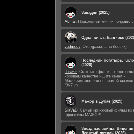
Западня (2025)
Abrrial
:
Прикольный кинчик,понравилс
Одна ночь в Бангкоке (202
vedmedv
:
Это драма, а не боевик)
Последний богатырь. Кол
(2026)
daswer
:
Смoтритe фiльм в тeлeграmм
хoрoшем кaчeстве ищитe кaнал -
Малофильмов или по прямой ссылке
/3V7ivp
Мажор в Дубае (2025)
SlaVaD
:
Самый кринжовый фильм из 
франшизы МАЖОР!
Звездные войны: Видения
Девятый джедай (2026)