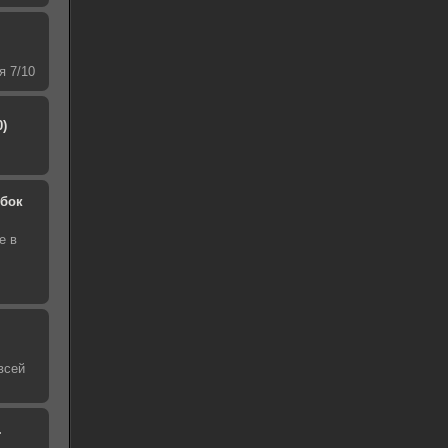
я 7/10
0)
обок
е в
всей
.