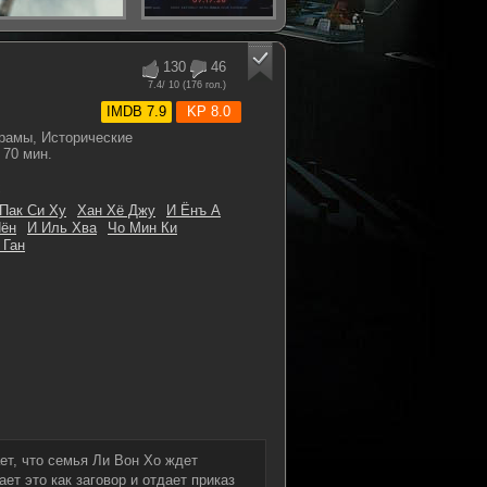
130
46
7.4
/ 10 (
176
гол.)
IMDB 7.9
KP 8.0
рамы, Исторические
70 мин.
Пак Си Ху
Хан Хё Джу
И Ёнъ А
Нён
И Иль Хва
Чо Мин Ки
 Ган
ет, что семья Ли Вон Хо ждет
т это как заговор и отдает приказ