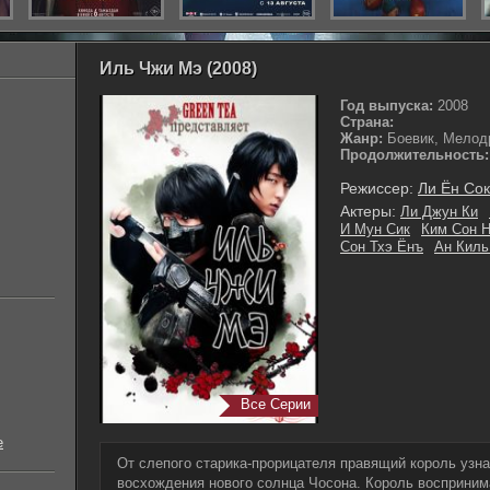
Иль Чжи Мэ (2008)
Год выпуска:
2008
Страна:
Жанр:
Боевик, Мелод
Продолжительность:
Режиссер:
Ли Ён Сок
Актеры:
Ли Джун Ки
И Мун Сик
Ким Сон 
Сон Тхэ Ёнъ
Ан Киль
Все Серии
е
От слепого старика-прорицателя правящий король узна
восхождения нового солнца Чосона. Король воспринимае