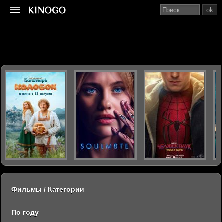
ok
Фильмы / Категории
По году