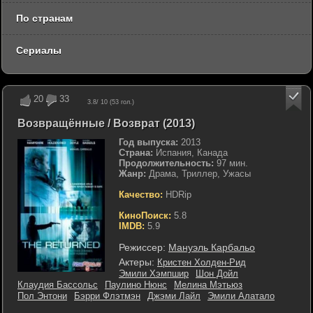
По странам
Сериалы
20
33
3.8
/ 10 (
53
гол.)
Возвращённые / Возврат (2013)
Год выпуска:
2013
Страна:
Испания, Канада
Продолжительность:
97 мин.
Жанр:
Драма, Триллер, Ужасы
Качество:
HDRip
КиноПоиск:
5.8
IMDB:
5.9
Режиссер:
Мануэль Карбальо
Актеры:
Кристен Холден-Рид
Эмили Хэмпшир
Шон Дойл
Клаудия Бассольс
Паулино Нюнс
Мелина Мэтьюз
Пол Энтони
Бэрри Флэтмэн
Джэми Лайл
Эмили Алатало