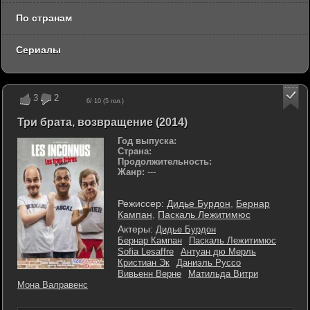
По странам
Сериалы
3
2
6
/ 10 (
5
гол.)
Три брата, возвращение (2014)
Год выпуска:
Страна:
Продолжительность:
Жанр:
---
Режиссер:
Дидье Бурдон
,
Бернар
Кампан
,
Паскаль Лежитимюс
Актеры:
Дидье Бурдон
Бернар Кампан
Паскаль Лежитимюс
Sofia Lesaffre
Антуан дю Мерль
Кристиан Эк
Даниэль Руссо
Вивьенн Верне
Матильда Витри
Мона Валравенс