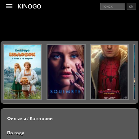
ok
Фильмы / Категории
По году