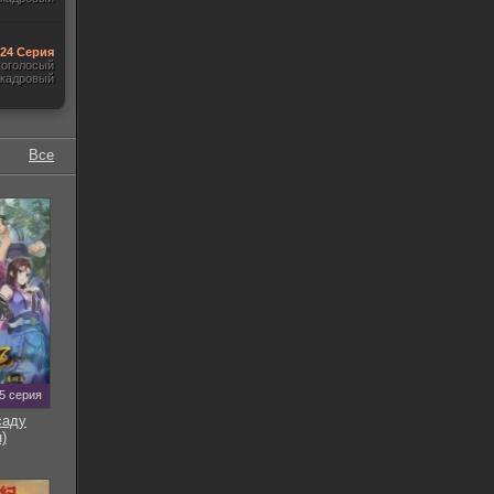
-24 Серия
гоголосый
акадровый
Все
5 серия
саду
)