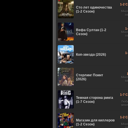
1-2 С
Сто лет одиночества
(1-2 Сезон)
Мно
з
1
Вефа Султан (1-2
Мно
Сезон)
з
1
Коп-звезда (2026)
Стерлинг Поинт
Мно
(2026)
з
1-7 С
Темная сторона ринга
(1-7 Сезон)
Люб
мно
1-2 С
Магазин для киллеров
(1-2 Сезон)
Мно
з