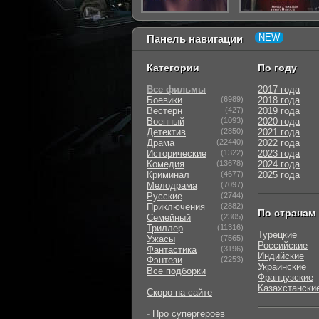
Панель навигации
Категории
По году
Все фильмы
2017 года
Боевики
(6989)
2018 года
Вестерн
(427)
2019 года
Военный
(1093)
2020 года
Детектив
(2850)
2021 года
Драма
(22440)
2022 года
Исторические
(1322)
2023 года
Комедия
(13678)
2024 года
Криминал
(4677)
2025 года
Мелодрама
(7097)
Русские
(2744)
Приключения
(2882)
По странам
Семейный
(2305)
Триллер
(11316)
Турецкие
Ужасы
(7565)
Российские
Фантастика
(3196)
Индийские
Фэнтези
(2253)
Украинские
Все подборки
Французские
Казахстански
Скоро на сайте
-
Про супергероев