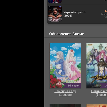
1
Черный коралл
Мно
(2026)
з
Обновления Аниме
1-5 серия
1-
Вампир в саду
Вампир в 
(1 сезон)
(1 сезон