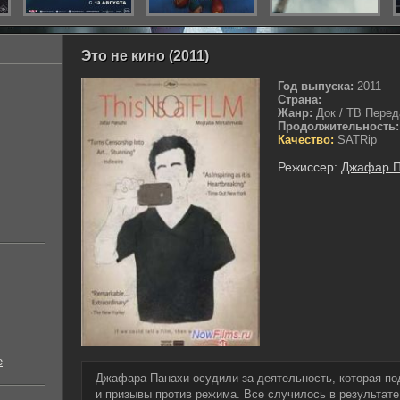
Это не кино (2011)
Год выпуска:
2011
Страна:
Жанр:
Док / ТВ Перед
Продолжительность:
Качество:
SATRip
Режиссер:
Джафар П
е
Джафара Панахи осудили за деятельность, которая п
и призывы против режима. Все случилось в результат