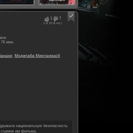
1
7
1.3
/ 10 (
8
гол.)
ачи
76 мин.
анахи
,
Моджтаба Миртахмасб
одрывала национальную безопасность
е съемок им фильма,