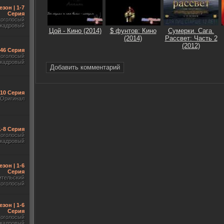
езон | 1-7
Серия
гоголосый
акадровый
Цой - Кино (2014)
$ фунтов: Кино
Сумерки. Сага.
(2014)
Рассвет: Часть 2
(2012)
-46 Серия
гоголосый
акадровый
Добавить комментарий
-10 Серия
Оригинал
1-8 Серия
гоголосый
акадровый
езон | 1-6
Серия
ительский
гоголосый
езон | 1-6
Серия
гоголосый
акадровый