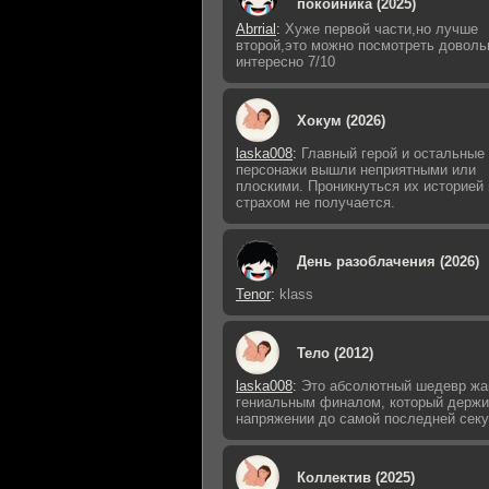
покойника (2025)
Abrrial
:
Хуже первой части,но лучше
второй,это можно посмотреть доволь
интересно 7/10
Хокум (2026)
laska008
:
Главный герой и остальные
персонажи вышли неприятными или
плоскими. Проникнуться их историей 
страхом не получается.
День разоблачения (2026)
Tenor
:
klass
Тело (2012)
laska008
:
Это абсолютный шедевр жа
гениальным финалом, который держи
напряжении до самой последней сек
Коллектив (2025)