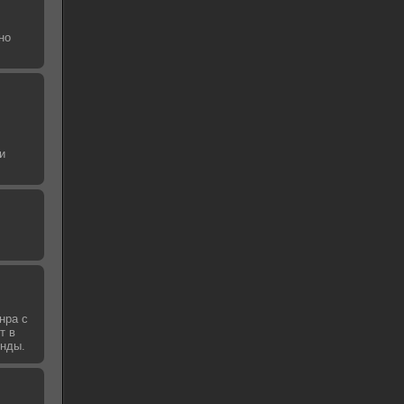
но
и
нра с
т в
унды.