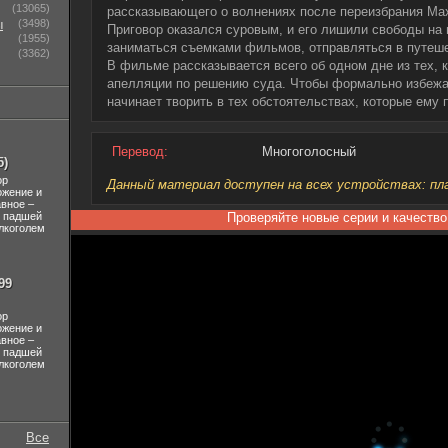
(13065)
рассказывающего о волнениях после переизбрания Ма
ы
(3498)
Приговор оказался суровым, и его лишили свободы на ш
(1955)
заниматься съемками фильмов, отправляться в путеше
(3362)
В фильме рассказывается всего об одном дне из тех, 
апелляции по решению суда. Чтобы формально избежат
начинает творить в тех обстоятельствах, которые ему
Перевод:
Многоголосный
5)
ор
Данный материал доступен на всех устройствах: план
ожение и
авное –
л падшей
Проверяйте новые серии и качество
лкоголем
99
ор
ожение и
авное –
л падшей
лкоголем
Все