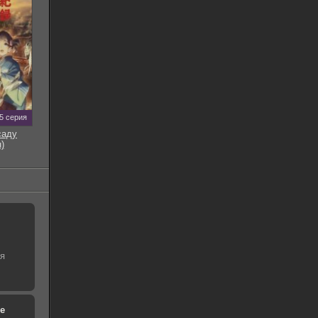
5 серия
саду
)
ая
е