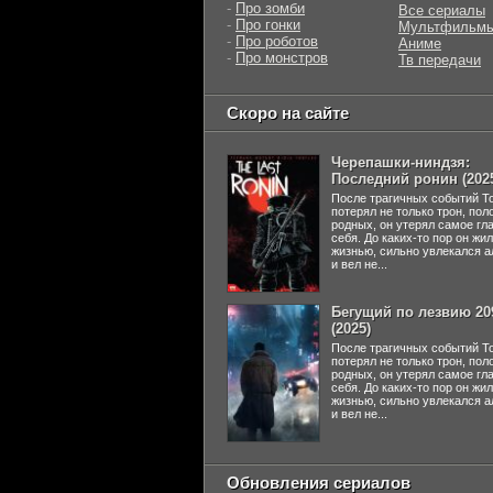
-
Про зомби
Все сериалы
-
Про гонки
Мультфильм
-
Про роботов
Аниме
-
Про монстров
Тв передачи
Скоро на сайте
Черепашки-ниндзя:
Последний ронин (202
После трагичных событий Т
потерял не только трон, пол
родных, он утерял самое гл
себя. До каких-то пор он жи
жизнью, сильно увлекался а
и вел не...
Бегущий по лезвию 20
(2025)
После трагичных событий Т
потерял не только трон, пол
родных, он утерял самое гл
себя. До каких-то пор он жи
жизнью, сильно увлекался а
и вел не...
Обновления сериалов