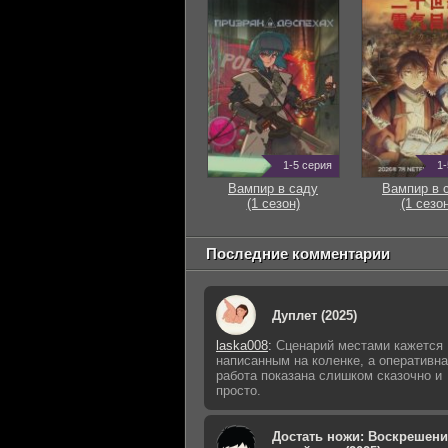
1-5 серия
1-
Вампир в саду
Вампир в 
(1 сезон)
(1 сезон
Последние комментарии
Дуплет (2025)
laska008
:
Сценарий местами кажется
написанным на коленке, а оперативн
работа показана слишком сказочно и
просто.
Достать ножи: Воскрешени